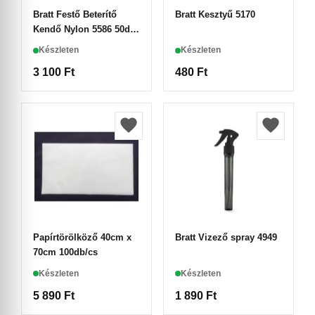
Bratt Festő Beterítő
Bratt Kesztyű 5170
Kendő Nylon 5586 50db-
os
Készleten
Készleten
3 100
Ft
480
Ft
Papírtörölköző 40cm x
Bratt Vizező spray 4949
70cm 100db/cs
Készleten
Készleten
5 890
Ft
1 890
Ft