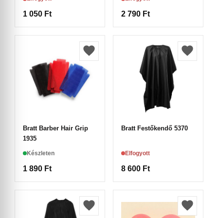
1 050
Ft
2 790
Ft
Bratt Barber Hair Grip
Bratt Festőkendő 5370
1935
Készleten
Elfogyott
1 890
Ft
8 600
Ft