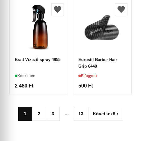
Bratt Vizező spray 4955
Eurostil Barber Hair
Grip 6440
Készleten
Elfogyott
2 480
Ft
500
Ft
1
2
3
…
13
Következő ›