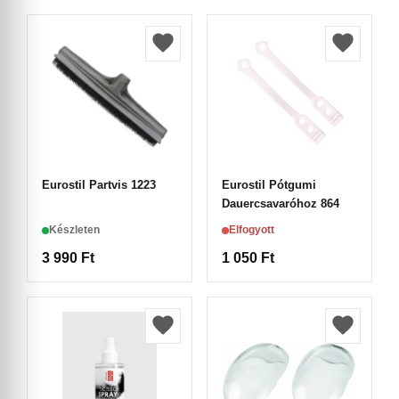
Eurostil Partvis 1223
Eurostil Pótgumi
Dauercsavaróhoz 864
Készleten
Elfogyott
3 990
Ft
1 050
Ft