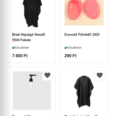
Bratt Hajvágó Kendő
Eurostil Fülvédő 1915
5534 Fekete
Készleten
Készleten
7 800
Ft
290
Ft