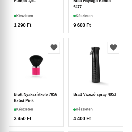
Pumpa 1,5L
Bratt Hajvágó Kendő
5477
Készleten
Készleten
1 290
Ft
9 600
Ft
Bratt Nyakszírtkefe 7856
Bratt Vizező spray 4953
Ezüst Pink
Készleten
Készleten
3 450
Ft
4 400
Ft