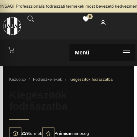
G! Professzionális fodrászati termékek most bevezető kedvezménnyel
0
Menü
Kezdőlap
/
Fodrászkellékek
/
Kiegészítők fodrászatba
Kiegészítők
fodrászatba
259
termék
Prémium
minőség