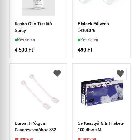
Kasho Olló Tisztító
Efalock Fülvédő
Spray
14101076
Készleten
Készleten
4 500
Ft
490
Ft
Eurostil Pótgumi
Se Kesztyű Nitril Fekete
Dauercsavaróhoz 862
100 db-os M
Elfogyott
Elfogyott