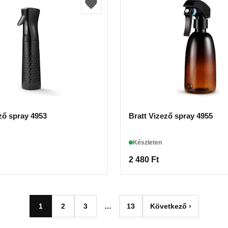
ző spray 4953
Bratt Vizező spray 4955
Készleten
2 480
Ft
1
2
3
…
13
Következő ›