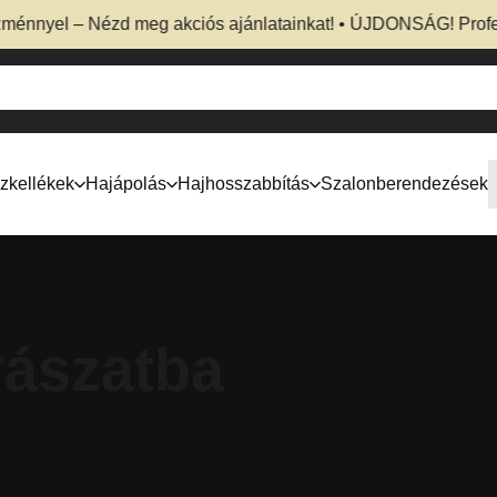
el – Nézd meg akciós ajánlatainkat! • ÚJDONSÁG! Professzion
zkellékek
Hajápolás
Hajhosszabbítás
Szalonberendezések
rászatba