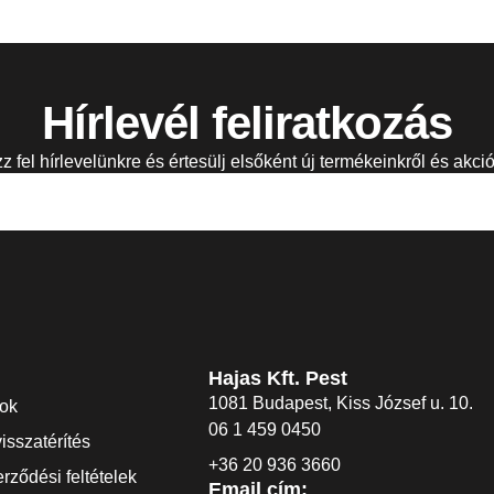
Hírlevél feliratkozás
zz fel hírlevelünkre és értesülj elsőként új termékeinkről és akció
Hajas Kft. Pest
1081 Budapest, Kiss József u. 10.
dok
06 1 459 0450
visszatérítés
+36 20 936 3660
rződési feltételek
Email cím: