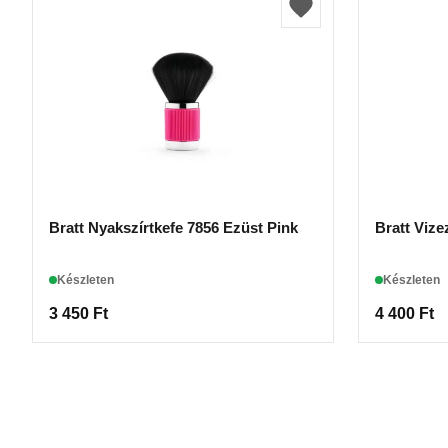
Bratt Nyakszírtkefe 7856 Ezüst Pink
Bratt Vize
Készleten
Készleten
3 450
Ft
4 400
Ft