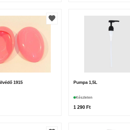
ülvédő 1915
Pumpa 1,5L
Készleten
1 290
Ft