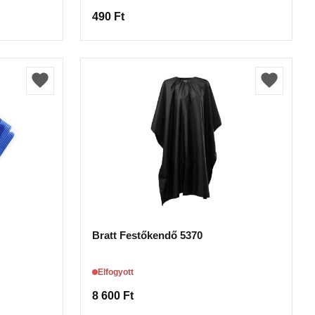
490
Ft
Bratt Festőkendő 5370
Elfogyott
8 600
Ft