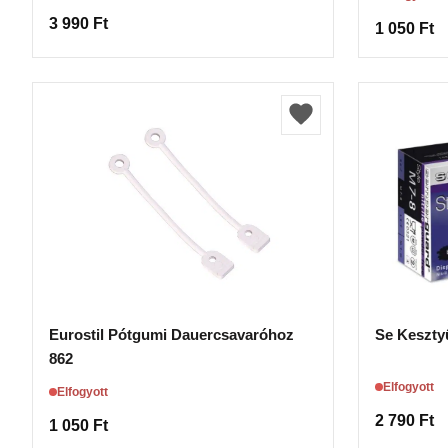
3 990
Ft
1 050
Ft
Eurostil Pótgumi Dauercsavaróhoz
862
Elfogyott
Elfogyott
2 790
Ft
1 050
Ft