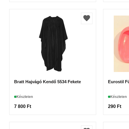
Bratt Hajvágó Kendő 5534 Fekete
Eurostil F
Készleten
Készleten
7 800
Ft
290
Ft