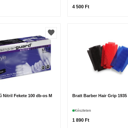
4 500
Ft
Se Kesztyű Nitril Fekete 100 db-os M
Bratt Barber Hair Grip 1935
Készleten
1 890
Ft