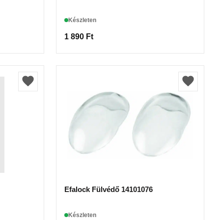
Készleten
1 890
Ft
Efalock Fülvédő 14101076
Készleten