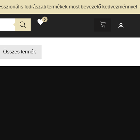
ális fodrászati termékek most bevezető kedvezménnyel – Nézd
0
Összes termék