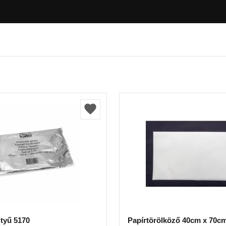
ztyű 5170
Papírtörölköző 40cm x 70c