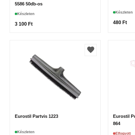
5586 50db-os
Készleten
Készleten
480
Ft
3 100
Ft
Eurostil Partvis 1223
Eurostil 
864
Készleten
Elfogyott