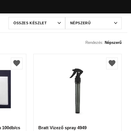
Rendezés:
Népszerű
m 100db/cs
Bratt Vizező spray 4949