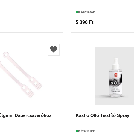
Készleten
5 890
Ft
Pótgumi Dauercsavaróhoz
Kasho Olló Tisztító Spray
Készleten