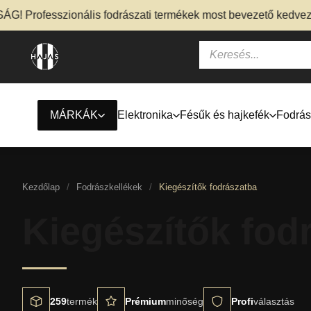
ofesszionális fodrászati termékek most bevezető kedvezménny
MÁRKÁK
Elektronika
Fésűk és hajkefék
Fodrás
Kezdőlap
/
Fodrászkellékek
/
Kiegészítők fodrászatba
Kiegészítők fod
259
termék
Prémium
minőség
Profi
választás