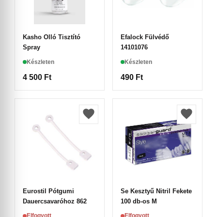
Kasho Olló Tisztító
Efalock Fülvédő
Spray
14101076
Készleten
Készleten
4 500
Ft
490
Ft
Eurostil Pótgumi
Se Kesztyű Nitril Fekete
Dauercsavaróhoz 862
100 db-os M
Elfogyott
Elfogyott