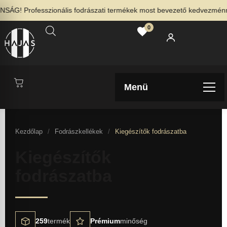
G! Professzionális fodrászati termékek most bevezető kedvezménnyel
0
Menü
Kezdőlap
/
Fodrászkellékek
/
Kiegészítők fodrászatba
Kiegészítők
fodrászatba
259
termék
Prémium
minőség