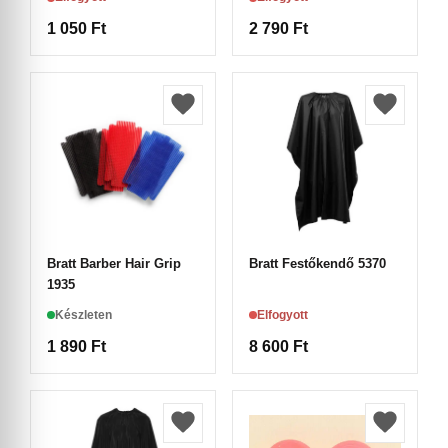
1 050
Ft
2 790
Ft
Bratt Barber Hair Grip
Bratt Festőkendő 5370
1935
Készleten
Elfogyott
1 890
Ft
8 600
Ft