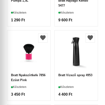
Pumpa 1,5L
Bratt Hajvágó Kendő
5477
Készleten
Készleten
1 290
Ft
9 600
Ft
Bratt Nyakszírtkefe 7856
Bratt Vizező spray 4953
Ezüst Pink
Készleten
Készleten
3 450
Ft
4 400
Ft