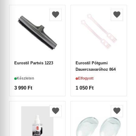
Eurostil Partvis 1223
Eurostil Pótgumi
Dauercsavaróhoz 864
Készleten
Elfogyott
3 990
Ft
1 050
Ft