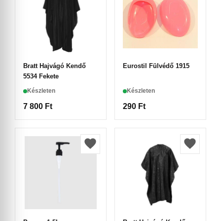
Bratt Hajvágó Kendő
Eurostil Fülvédő 1915
5534 Fekete
Készleten
Készleten
7 800
Ft
290
Ft