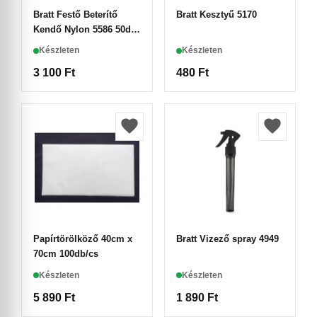
Bratt Festő Beterítő
Bratt Kesztyű 5170
Kendő Nylon 5586 50db-
os
Készleten
Készleten
3 100
Ft
480
Ft
Papírtörölköző 40cm x
Bratt Vizező spray 4949
70cm 100db/cs
Készleten
Készleten
5 890
Ft
1 890
Ft