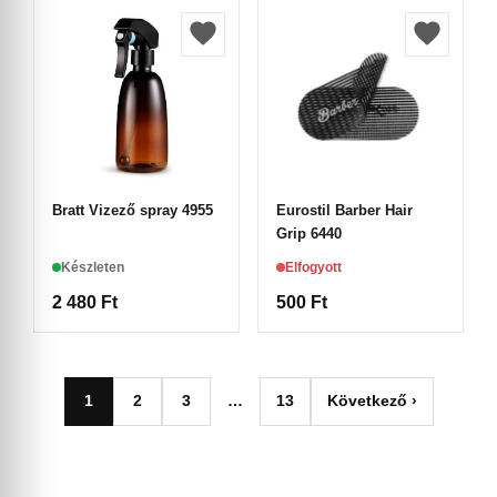
Bratt Vizező spray 4955
Eurostil Barber Hair
Grip 6440
Készleten
Elfogyott
2 480
Ft
500
Ft
1
2
3
…
13
Következő ›