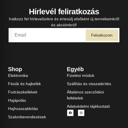
Hírlevél feliratkozás
Iratkozz fel hírlevelünkre és értesülj elsőként új termékeinkről
és akcióinkról!
Feliratkozom
Shop
Egyéb
Elektronika
Fizetési módok
Fésűk és hajkefék
Szállítás és visszatérítés
Fodrászkellékek
Általános szerződési
feltételek
Hajápolás
Adatvédelmi tájékoztató
Hajhosszabbítás
Szalonberendezések