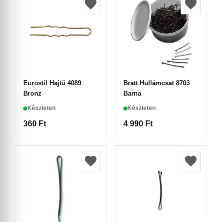
Eurostil Hajtű 4089
Bratt Hullámcsat 8703
Bronz
Barna
Készleten
Készleten
360
Ft
4 990
Ft