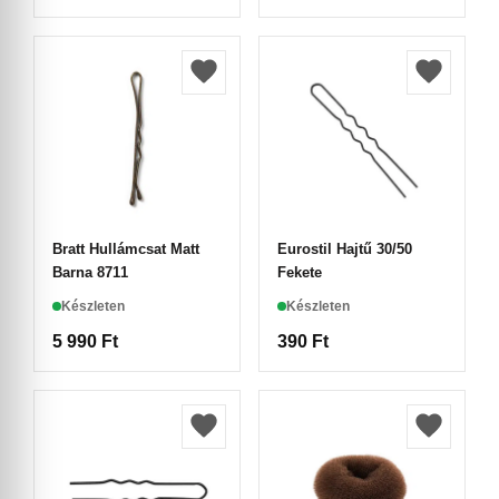
Bratt Hullámcsat Matt
Eurostil Hajtű 30/50
Barna 8711
Fekete
Készleten
Készleten
5 990
Ft
390
Ft