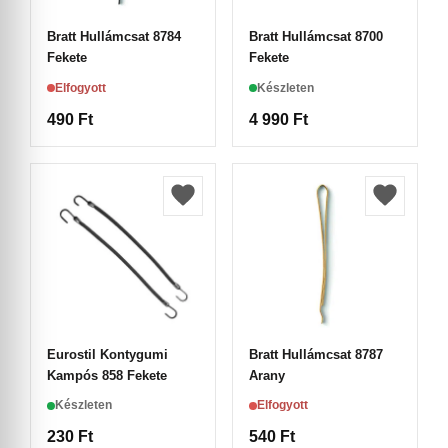
Bratt Hullámcsat 8784
Bratt Hullámcsat 8700
Fekete
Fekete
Elfogyott
Készleten
490
Ft
4 990
Ft
Eurostil Kontygumi
Bratt Hullámcsat 8787
Kampós 858 Fekete
Arany
Készleten
Elfogyott
230
Ft
540
Ft