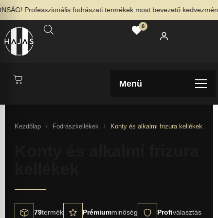
G! Professzionális fodrászati termékek most bevezető kedvezménnyel
0
Menü
Kezdőlap
/
Fodrászkellékek
/
Konty és alkalmi frizura kellékek
Konty és alkalmi frizura
kellékek
79
termék
Prémium
minőség
Profi
választás