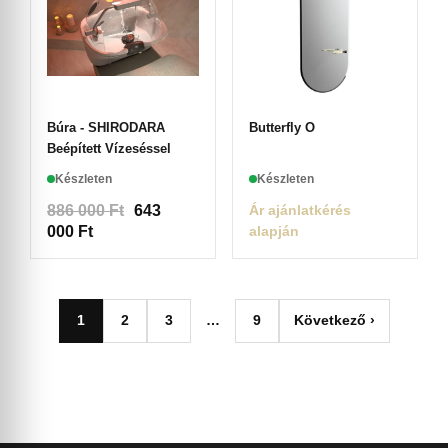
Búra - SHIRODARA
Butterfly O
Beépített Vízeséssel
Készleten
Készleten
886 000
Ft
643
Ár ajánlatkérés
000
Ft
alapján
1
2
3
…
9
Következő ›