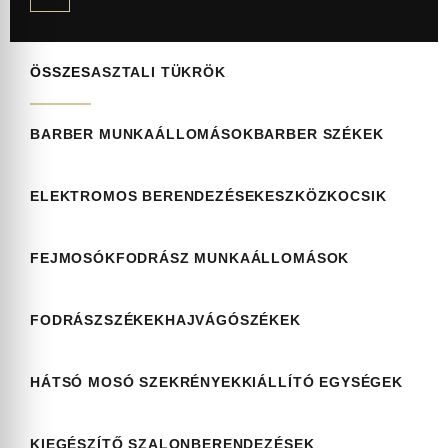
ÖSSZES
ASZTALI TÜKRÖK
BARBER MUNKAÁLLOMÁSOK
BARBER SZÉKEK
ELEKTROMOS BERENDEZÉSEK
ESZKÖZKOCSIK
FEJMOSÓK
FODRÁSZ MUNKAÁLLOMÁSOK
FODRÁSZSZÉKEK
HAJVÁGÓSZÉKEK
HÁTSÓ MOSÓ SZEKRÉNYEK
KIÁLLÍTÓ EGYSÉGEK
KIEGÉSZÍTŐ SZALONBERENDEZÉSEK