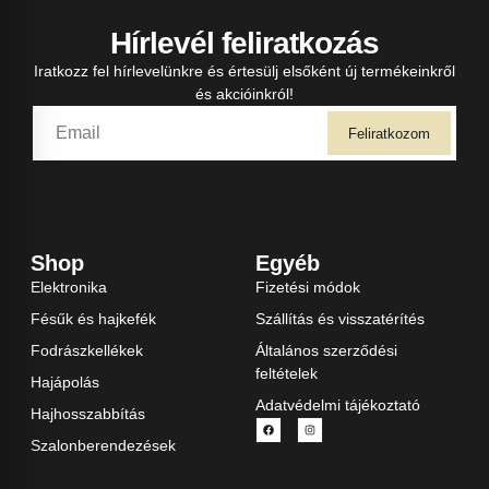
Hírlevél feliratkozás
Iratkozz fel hírlevelünkre és értesülj elsőként új termékeinkről
és akcióinkról!
Feliratkozom
Shop
Egyéb
Elektronika
Fizetési módok
Fésűk és hajkefék
Szállítás és visszatérítés
Fodrászkellékek
Általános szerződési
feltételek
Hajápolás
Adatvédelmi tájékoztató
Hajhosszabbítás
Szalonberendezések