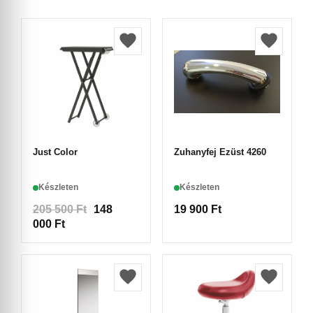
Just Color
Zuhanyfej Ezüst 4260
Készleten
Készleten
205 500
Ft
148
19 900
Ft
000
Ft