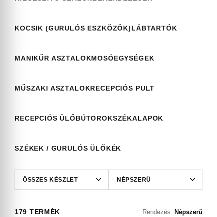
KOCSIK (GURULÓS ESZKÖZÖK)
LÁBTARTÓK
MANIKŰR ASZTALOK
MOSÓEGYSÉGEK
MŰSZAKI ASZTALOK
RECEPCIÓS PULT
RECEPCIÓS ÜLŐBÚTOROK
SZÉKALAPOK
SZÉKEK / GURULÓS ÜLŐKÉK
179 TERMÉK
Rendezés:
Népszerű