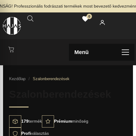
! Professzionális fodrászati termékek most bevezető kedvezménnyel 
0
Menü
Kezdőlap
/
Szalonberendezések
Szalonberendezések
179
termék
Prémium
minőség
Profi
választás