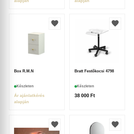
alapján
alapján
Box R.M.N
Bratt Festőkocsi 4798
Készleten
Készleten
Ár ajánlatkérés
38 000
Ft
alapján