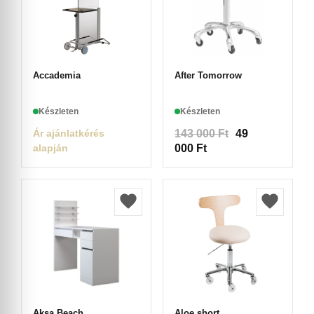
Accademia
After Tomorrow
Készleten
Készleten
Ár ajánlatkérés
143 000
Ft
49
alapján
000
Ft
Aksa Beach
Aloe short