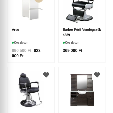
Arco
Barber Férfi Vendégszék
4889
Készleten
Készleten
890 500
Ft
623
369 000
Ft
000
Ft