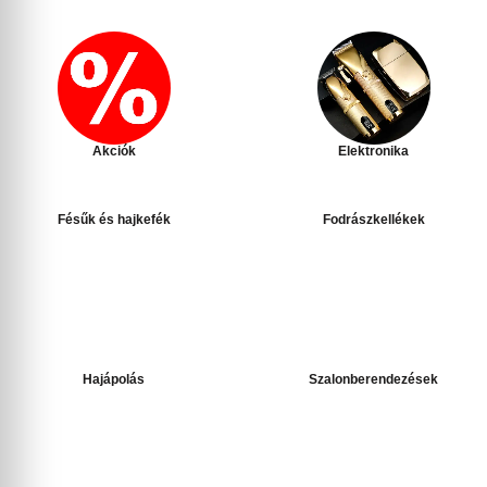
Akciók
Elektronika
Fésűk és hajkefék
Fodrászkellékek
Hajápolás
Szalonberendezések