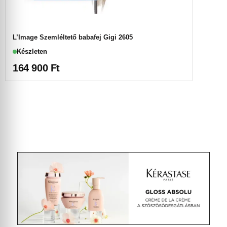
L’Image Szemléltető babafej Gigi 2605
Készleten
164 900
Ft