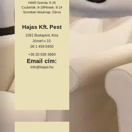
Hétfő-Szerda: 8-16
Csütörtök: 8-18
Péntek: 8-14
Szombat-Vasárnap: Zárva
Hajas Kft. Pest
1081 Budapest, Kiss
József u 10.
06 1 459 0450
+36 20 936 3660
Email cím:
info@hajas.hu