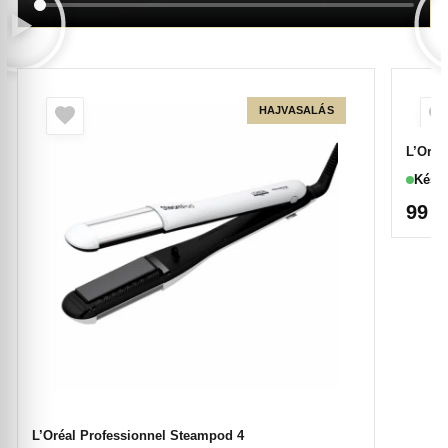
HAJVASALÁS
L’Oréa
Készl
99 
L’Oréal Professionnel Steampod 4