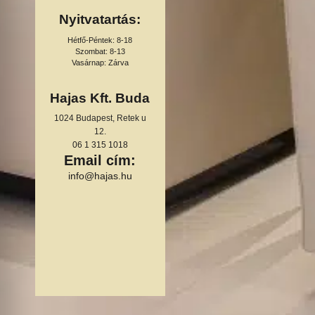
Nyitvatartás:
Hétfő-Péntek: 8-18
Szombat: 8-13
Vasárnap: Zárva
Hajas Kft. Buda
1024 Budapest, Retek u
12.
06 1 315 1018
Email cím:
info@hajas.hu