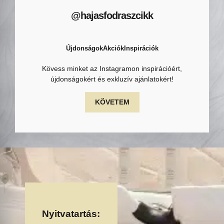
@hajasfodraszcikk
Újdonságok
Akciók
Inspirációk
Kövess minket az Instagramon inspirációért,
újdonságokért és exkluzív ajánlatokért!
KÖVETEM
Nyitvatartás: