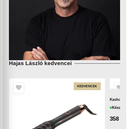
Hajas László kedvencei
KEDVENCEK
Kasho KML
Készlete
358 00