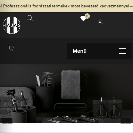
sszionális fodrászati termékek most bevezető kedvezménnyel – Nézd 
0
Menü