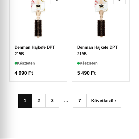
Denman Hajkefe DPT
Denman Hajkefe DPT
215B
219B
Készleten
Készleten
4 990
Ft
5 490
Ft
1
2
3
…
7
Következő ›