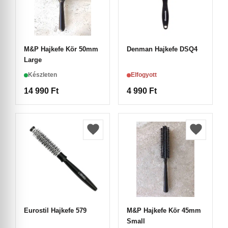
M&P Hajkefe Kör 50mm
Denman Hajkefe DSQ4
Large
Készleten
Elfogyott
14 990
Ft
4 990
Ft
Eurostil Hajkefe 579
M&P Hajkefe Kör 45mm
Small