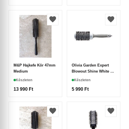
M&P Hajkefe Kör 47mm
Olivia Garden Expert
Medium
Blowout Shine White &
Grey Hajkefe 45
Készleten
Készleten
13 990
Ft
5 990
Ft