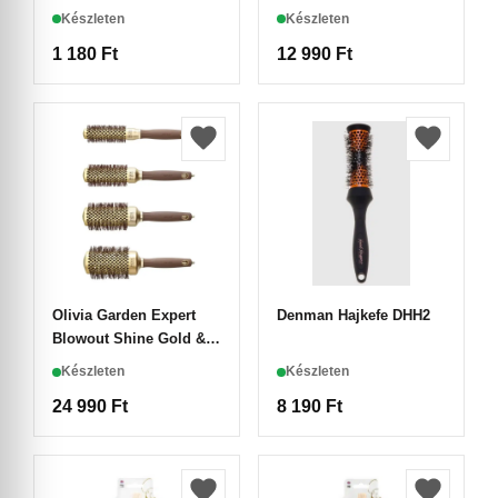
Készleten
Készleten
1 180
Ft
12 990
Ft
Olivia Garden Expert
Denman Hajkefe DHH2
Blowout Shine Gold &
Brown 4 darabos
Készleten
Készleten
Hajkefe Szett
24 990
Ft
8 190
Ft