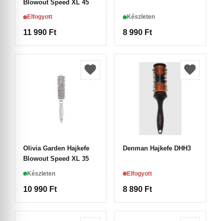
Blowout Speed XL 45
Elfogyott
Készleten
11 990
Ft
8 990
Ft
Olivia Garden Hajkefe
Denman Hajkefe DHH3
Blowout Speed XL 35
Készleten
Elfogyott
10 990
Ft
8 890
Ft