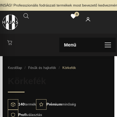
ÁG! Professzionális fodrászati termékek most bevezető kedvezménnyel
0
Menü
Kezdőlap
/
Fésűk és hajkefék
/
Körkefék
Körkefék
140
termék
Prémium
minőség
Profi
választás