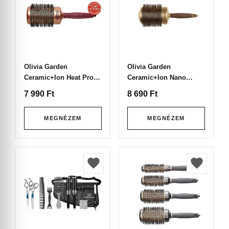
Olivia Garden
Olivia Garden
Ceramic+Ion Heat Pro
Ceramic+Ion Nano
Hajkefe HP-62
Thermic Hajkefe NT-82
7 990
Ft
8 690
Ft
MEGNÉZEM
MEGNÉZEM