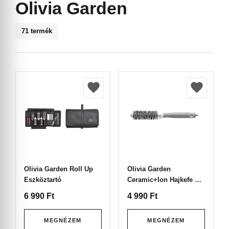
Olivia Garden
71 termék
Olivia Garden Roll Up
Olivia Garden
Eszköztartó
Ceramic+Ion Hajkefe CI-
20 White & Grey
6 990
Ft
4 990
Ft
MEGNÉZEM
MEGNÉZEM