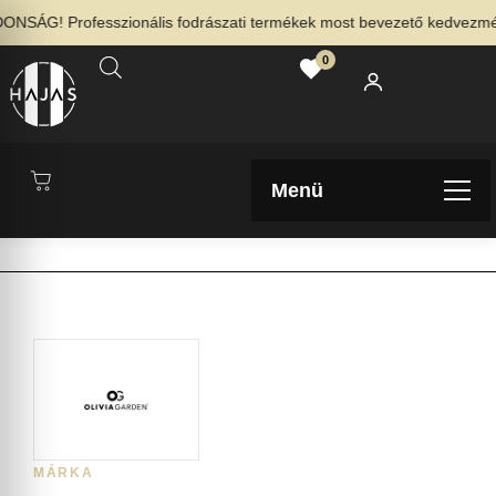
SÁG! Professzionális fodrászati termékek most bevezető kedvezménny
0
Menü
MÁRKA