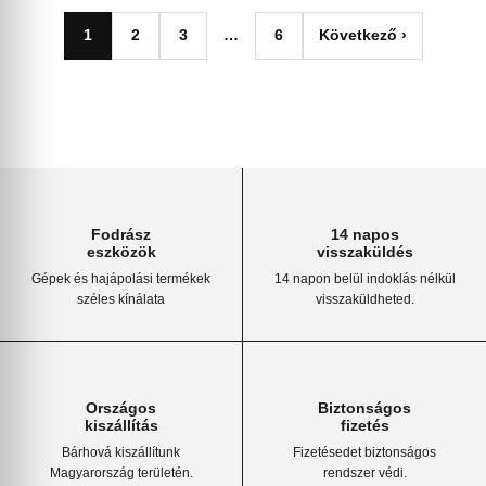
1
2
3
…
6
Következő ›
Fodrász
14 napos
eszközök
visszaküldés
Gépek és hajápolási termékek
14 napon belül indoklás nélkül
széles kínálata
visszaküldheted.
Országos
Biztonságos
kiszállítás
fizetés
Bárhová kiszállítunk
Fizetésedet biztonságos
Magyarország területén.
rendszer védi.