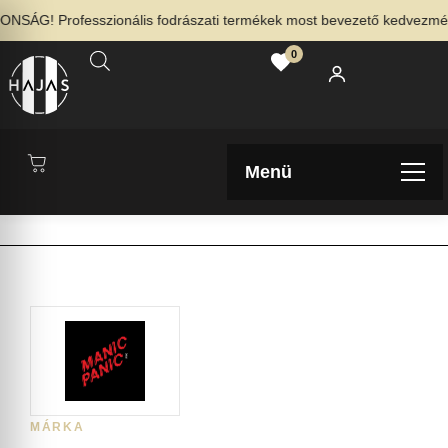
ÁG! Professzionális fodrászati termékek most bevezető kedvezménnye
0
Menü
MÁRKA