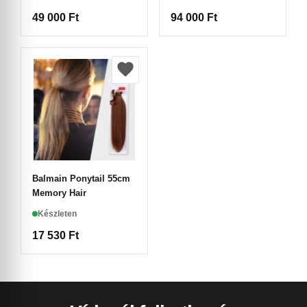
49 000
Ft
94 000
Ft
Balmain Ponytail 55cm
Memory Hair
Készleten
17 530
Ft