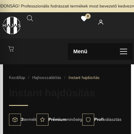
ONSÁG! Professzionális fodrászati termékek most bevezető kedvezmén
0
Menü
Kezdőlap
/
Hajhosszabbítás
/
Instant hajdúsítás
Instant hajdúsítás
3
termék
Prémium
minőség
Profi
választás