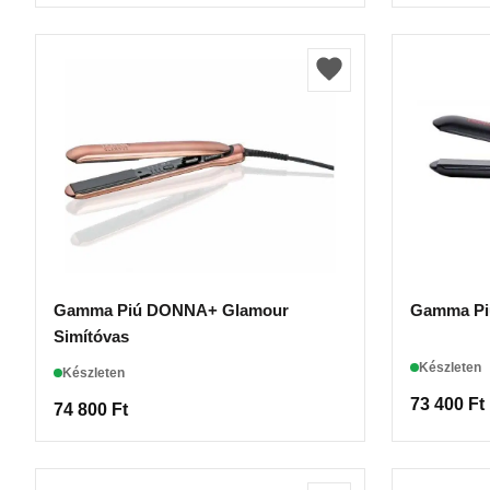
Gamma Piú DONNA+ Glamour
Gamma Pi
Simítóvas
Készleten
Készleten
73 400
Ft
74 800
Ft