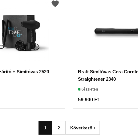
zárító + Simítóvas 2520
Bratt Simítóvas Cera Cordless
Straightener 2340
Készleten
59 900
Ft
1
2
Következő ›