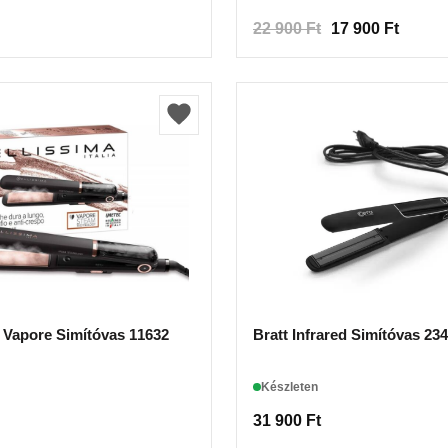
22 900
Ft
17 900
Ft
a Vapore Simítóvas 11632
Bratt Infrared Simítóvas 23
Készleten
31 900
Ft