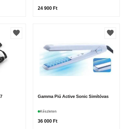
24 900
Ft
47
Gamma Piú Active Sonic Simítóvas
Készleten
36 000
Ft