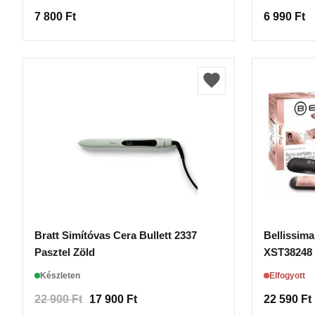
7 800
Ft
6 990
Ft
Bratt Simítóvas Cera Bullett 2337
Bellissim
Pasztel Zöld
XST38248
Készleten
Elfogyott
22 900
Ft
17 900
Ft
22 590
Ft