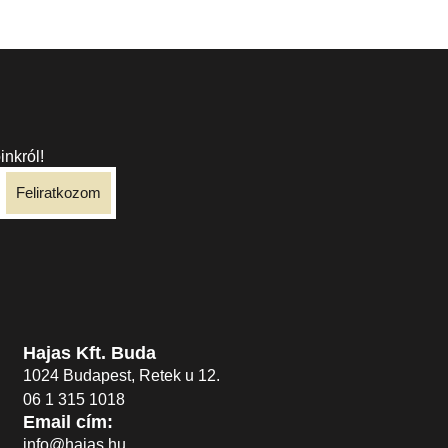
inkról!
Feliratkozom
Hajas Kft. Buda
1024 Budapest, Retek u 12.
06 1 315 1018
Email cím:
info@hajas.hu