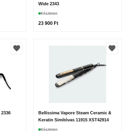
Wide 2343
Készleten
23 900
Ft
t 2336
Bellissima Vapore Steam Ceramic &
Keratin Simítóvas 11915 XST42914
Készleten