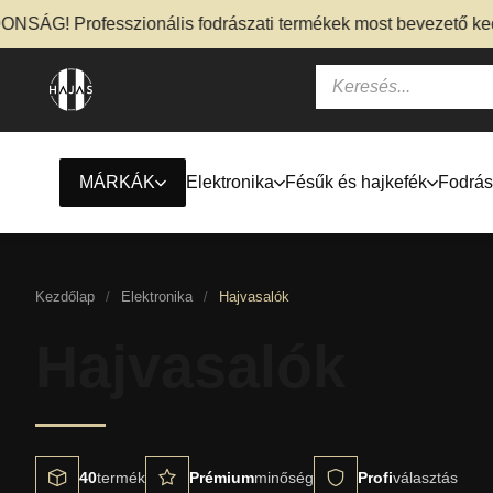
! Professzionális fodrászati termékek most bevezető kedvezm
MÁRKÁK
Elektronika
Fésűk és hajkefék
Fodrás
Kezdőlap
/
Elektronika
/
Hajvasalók
Hajvasalók
40
termék
Prémium
minőség
Profi
választás