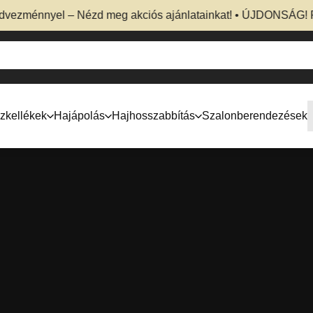
énnyel – Nézd meg akciós ajánlatainkat! • ÚJDONSÁG! Profess
zkellékek
Hajápolás
Hajhosszabbítás
Szalonberendezések