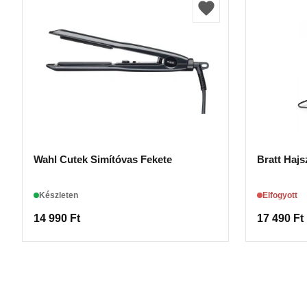
Wahl Cutek Simítóvas Fekete
Bratt Hajs
Készleten
Elfogyott
14 990
Ft
17 490
Ft