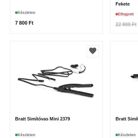
Fekete
Készleten
Elfogyott
7 800
Ft
22 900
Ft
Bratt Simítóvas Mini 2379
Bratt Simí
Készleten
Készleten