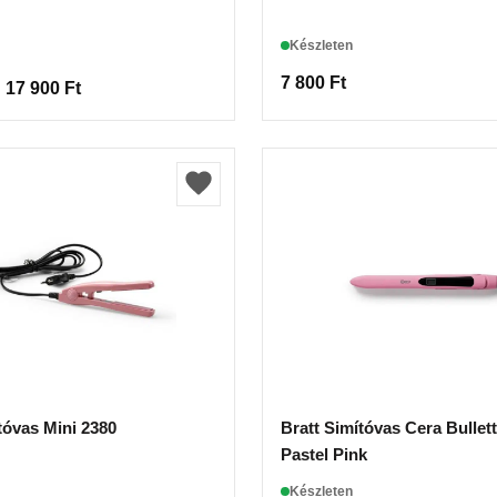
Készleten
7 800
Ft
17 900
Ft
tóvas Mini 2380
Bratt Simítóvas Cera Bullet
Pastel Pink
Készleten