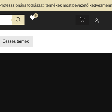
zionális fodrászati termékek most bevezető kedvezménnyel – 
0
Összes termék