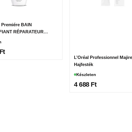
 Premiére BAIN
FIANT RÉPARATEUR
Kalciumeltávolító sampon
n
Ft
L’Oréal Professionnel Majire
Hajfesték
Készleten
4 688
Ft