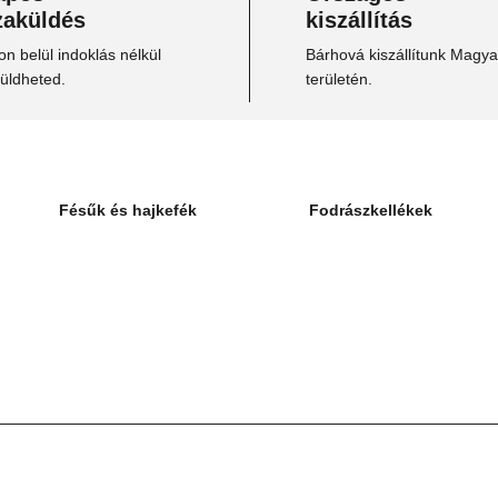
zaküldés
kiszállítás
n belül indoklás nélkül
Bárhová kiszállítunk Magy
küldheted.
területén.
Fésűk és hajkefék
Fodrászkellékek