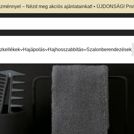
l – Nézd meg akciós ajánlatainkat! • ÚJDONSÁG! Professzioná
zkellékek
Hajápolás
Hajhosszabbítás
Szalonberendezések