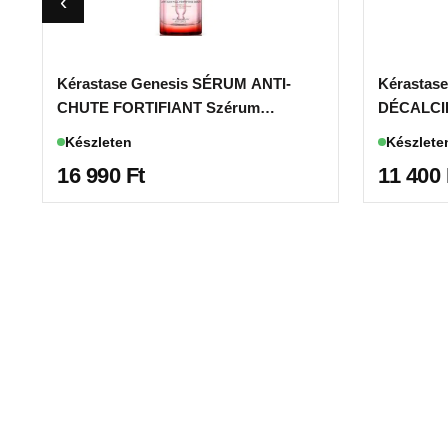
Kérastase Genesis SÉRUM ANTI-
Kérastase
CHUTE FORTIFIANT Szérum
DÉCALCI
hajhullásra hajlamos hajra 90ml
SHAMPOO 
Készleten
Készlete
250ml
16 990
Ft
11 400