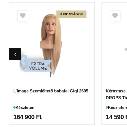
ÚJDONSÁGOK
L’Image Szemléltető babafej Gigi 2605
Kérastase
DROPS Tápl
ellen 45ml
Készleten
Készleten
164 900
Ft
14 590