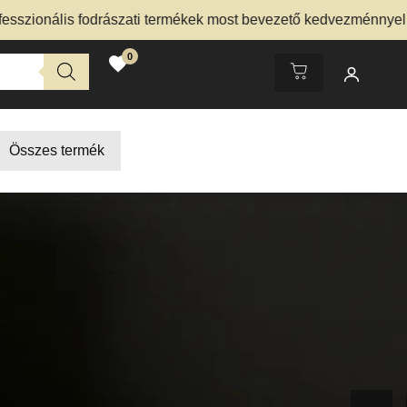
lis fodrászati termékek most bevezető kedvezménnyel – Nézd 
0
Összes termék