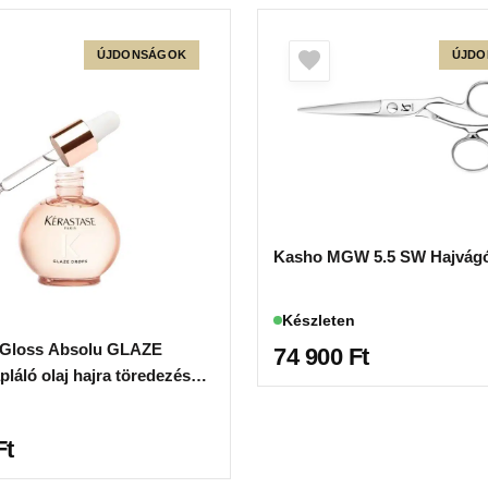
ÚJDONSÁGOK
ÚJDO
Kasho MGW 5.5 SW Hajvágó
Készleten
 Gloss Absolu GLAZE
74 900
Ft
áló olaj hajra töredezés
Ft