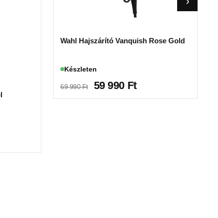
Wahl Hajszárító Vanquish Rose Gold
Készleten
59 990
Ft
69 990
Ft
l