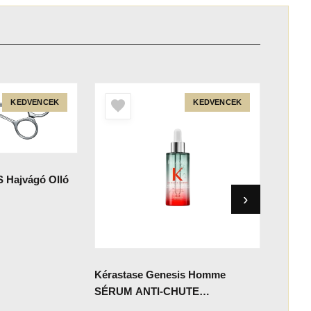
KEDVENCEK
KEDVENCEK
Manic 
Psyche
Készl
 Hajvágó Olló
5 89
Kérastase Genesis Homme
SÉRUM ANTI-CHUTE
FORTIFIANT Hajhullás elleni