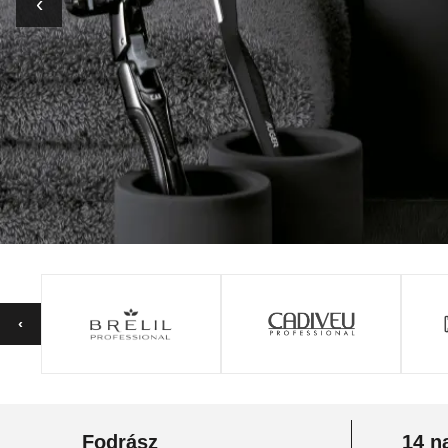
‹
Fodrász
14 n