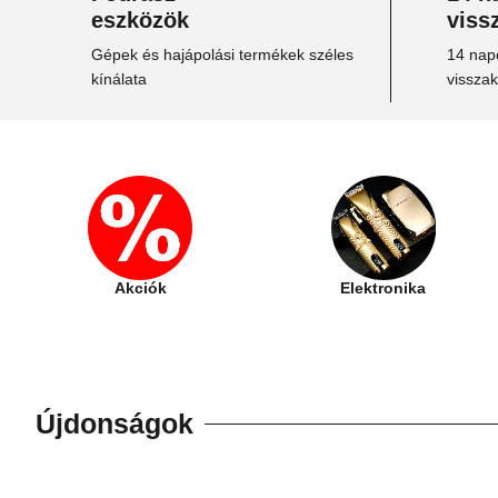
eszközök
viss
Gépek és hajápolási termékek széles
14 napo
kínálata
vissza
Akciók
Elektronika
Újdonságok