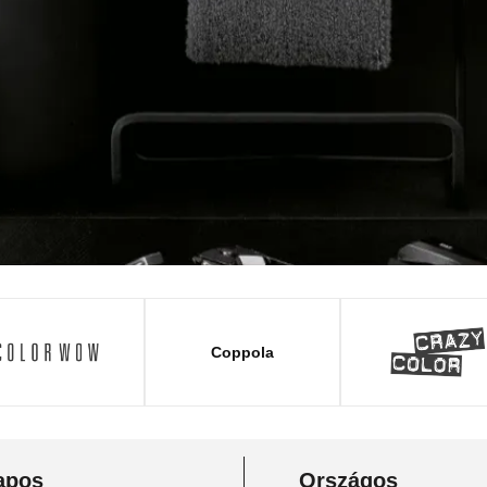
Coppola
apos
Országos