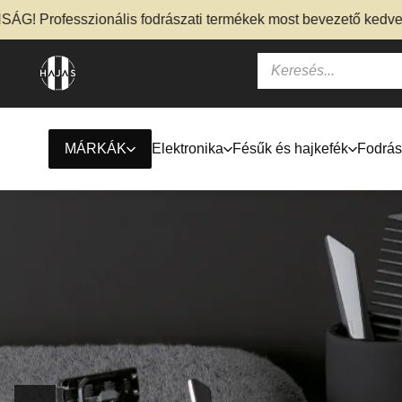
fesszionális fodrászati termékek most bevezető kedvezménnye
MÁRKÁK
Elektronika
Fésűk és hajkefék
Fodrás