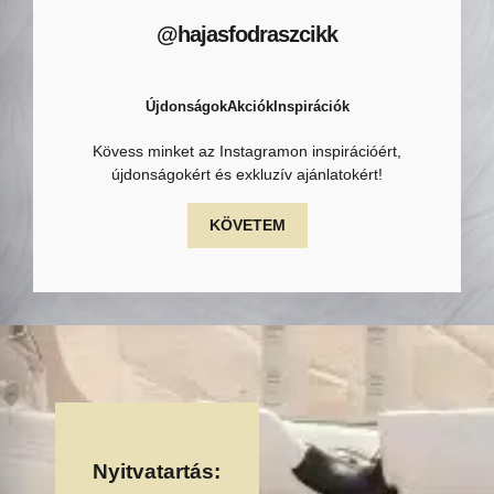
@hajasfodraszcikk
Újdonságok
Akciók
Inspirációk
Kövess minket az Instagramon inspirációért,
újdonságokért és exkluzív ajánlatokért!
KÖVETEM
Nyitvatartás: