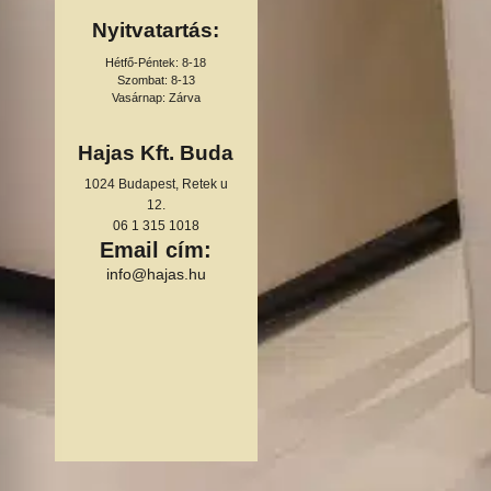
Nyitvatartás:
Hétfő-Péntek: 8-18
Szombat: 8-13
Vasárnap: Zárva
Hajas Kft. Buda
1024 Budapest, Retek u
12.
06 1 315 1018
Email cím:
info@hajas.hu