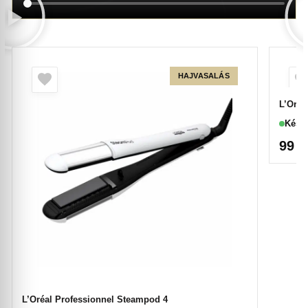
HAJVASALÁS
L’Oréa
Készl
99 
L’Oréal Professionnel Steampod 4