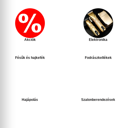
Akciók
Elektronika
Fésűk és hajkefék
Fodrászkellékek
Hajápolás
Szalonberendezések