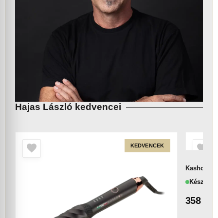
Hajas László kedvencei
KEDVENCEK
Kasho KML
Készlete
358 00