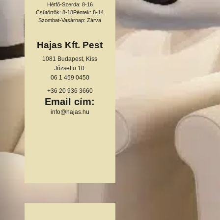
Hétfő-Szerda: 8-16
Csütörtök: 8-18
Péntek: 8-14
Szombat-Vasárnap: Zárva
Hajas Kft. Pest
1081 Budapest, Kiss
József u 10.
06 1 459 0450
+36 20 936 3660
Email cím:
info@hajas.hu