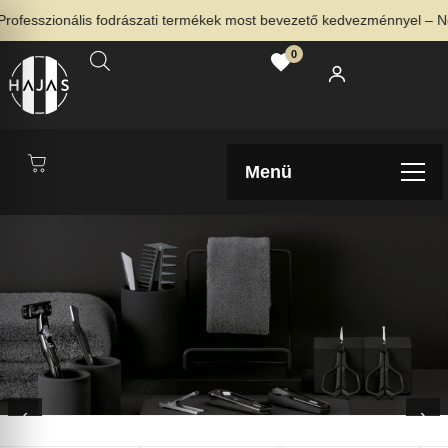
zionális fodrászati termékek most bevezető kedvezménnyel – Nézd me
0
Menü