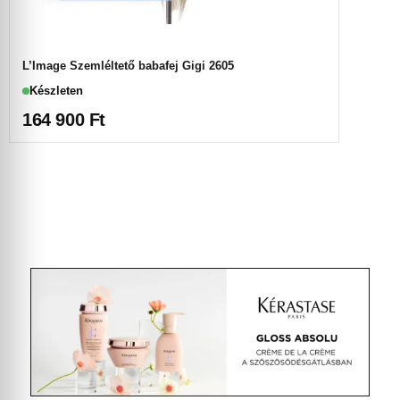
L’Image Szemléltető babafej Gigi 2605
Készleten
164 900
Ft