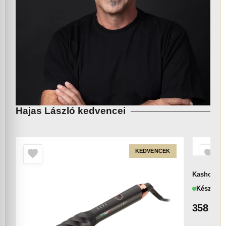
Hajas László kedvencei
KEDVENCEK
Kasho KML
Készlete
358 00