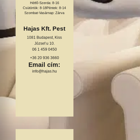
Hétfő-Szerda: 8-16
Csütörtök: 8-18
Péntek: 8-14
Szombat-Vasárnap: Zárva
Hajas Kft. Pest
1081 Budapest, Kiss
József u 10.
06 1 459 0450
+36 20 936 3660
Email cím:
info@hajas.hu