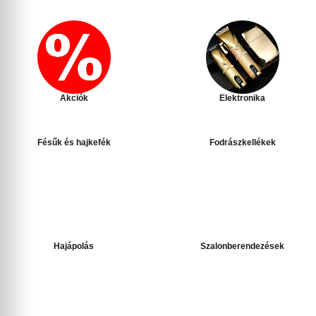
Akciók
Elektronika
Fésűk és hajkefék
Fodrászkellékek
Hajápolás
Szalonberendezések