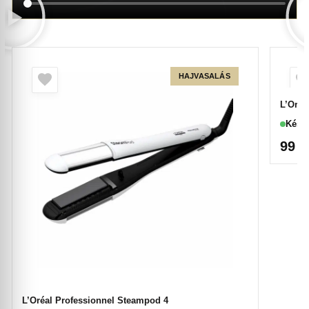
HAJVASALÁS
L’Oréa
Készl
99 
L’Oréal Professionnel Steampod 4