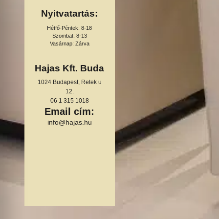
Nyitvatartás:
Hétfő-Péntek: 8-18
Szombat: 8-13
Vasárnap: Zárva
Hajas Kft. Buda
1024 Budapest, Retek u
12.
06 1 315 1018
Email cím:
info@hajas.hu