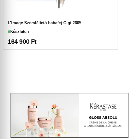
L’Image Szemléltető babafej Gigi 2605
Készleten
164 900
Ft