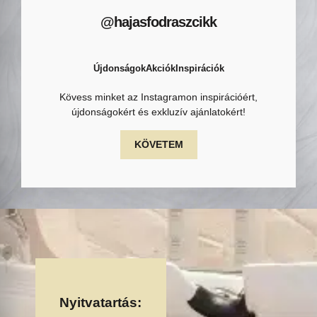
@hajasfodraszcikk
Újdonságok
Akciók
Inspirációk
Kövess minket az Instagramon inspirációért,
újdonságokért és exkluzív ajánlatokért!
KÖVETEM
Nyitvatartás: