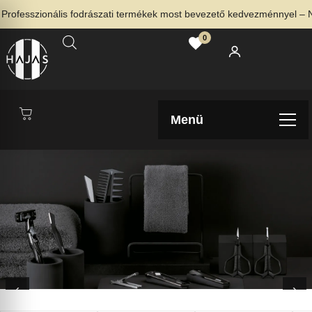
szionális fodrászati termékek most bevezető kedvezménnyel – Nézd me
0
Menü