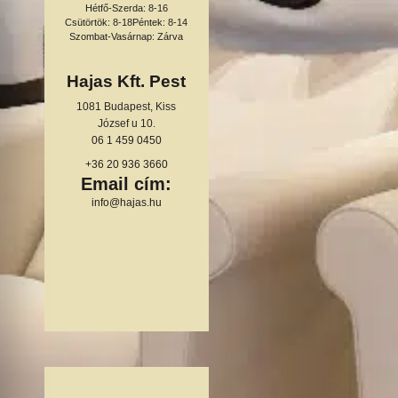
Hétfő-Szerda: 8-16
Csütörtök: 8-18
Péntek: 8-14
Szombat-Vasárnap: Zárva
Hajas Kft. Pest
1081 Budapest, Kiss
József u 10.
06 1 459 0450
+36 20 936 3660
Email cím:
info@hajas.hu