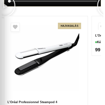
HAJVASALÁS
L’Oréa
Készl
99 
L’Oréal Professionnel Steampod 4