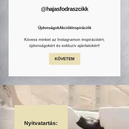
@hajasfodraszcikk
Újdonságok
Akciók
Inspirációk
Kövess minket az Instagramon inspirációért,
újdonságokért és exkluzív ajánlatokért!
KÖVETEM
Nyitvatartás: