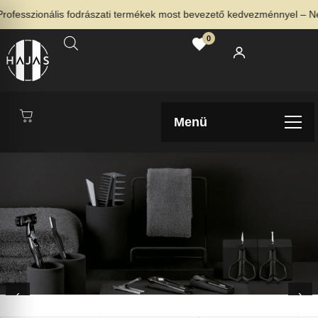
zionális fodrászati termékek most bevezető kedvezménnyel – Nézd me
0
Menü