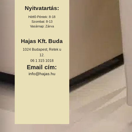
Nyitvatartás:
Hétfő-Péntek: 8-18
Szombat: 8-13
Vasárnap: Zárva
Hajas Kft. Buda
1024 Budapest, Retek u
12.
06 1 315 1018
Email cím:
info@hajas.hu