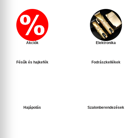
Akciók
Elektronika
Fésűk és hajkefék
Fodrászkellékek
Hajápolás
Szalonberendezések