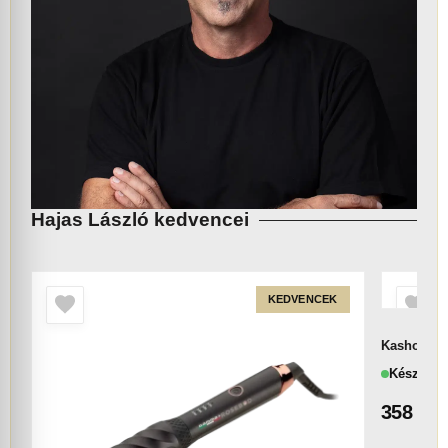
Hajas László kedvencei
KEDVENCEK
Kasho KML
Készlete
358 00