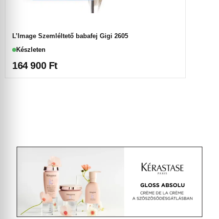
L’Image Szemléltető babafej Gigi 2605
Készleten
164 900
Ft