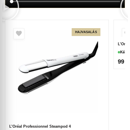
HAJVASALÁS
L’Oréa
Készl
99 
L’Oréal Professionnel Steampod 4