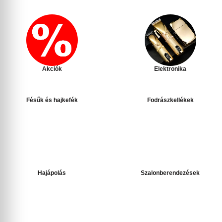
Akciók
Elektronika
Fésűk és hajkefék
Fodrászkellékek
Hajápolás
Szalonberendezések