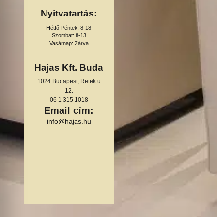
Nyitvatartás:
Hétfő-Péntek: 8-18
Szombat: 8-13
Vasárnap: Zárva
Hajas Kft. Buda
1024 Budapest, Retek u
12.
06 1 315 1018
Email cím:
info@hajas.hu