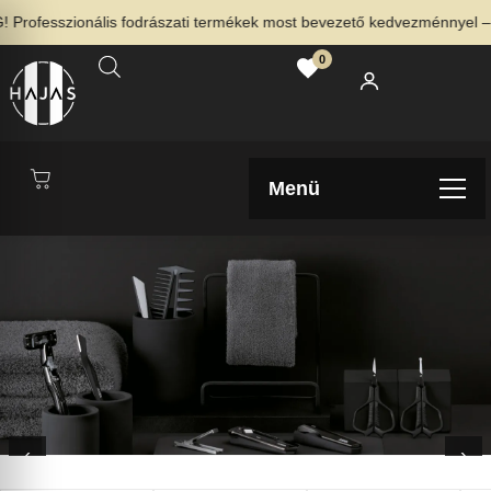
esszionális fodrászati termékek most bevezető kedvezménnyel – Nézd 
0
Menü