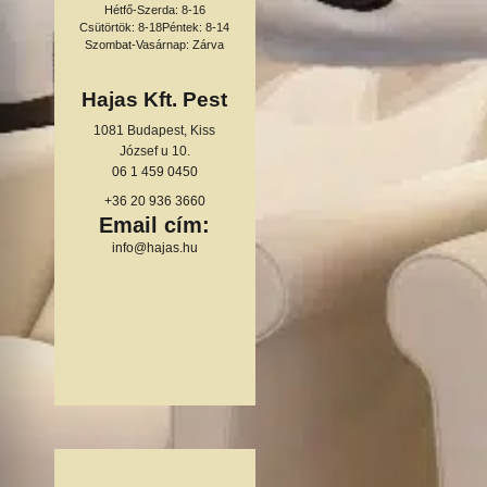
Hétfő-Szerda: 8-16
Csütörtök: 8-18
Péntek: 8-14
Szombat-Vasárnap: Zárva
Hajas Kft. Pest
1081 Budapest, Kiss
József u 10.
06 1 459 0450
+36 20 936 3660
Email cím:
info@hajas.hu