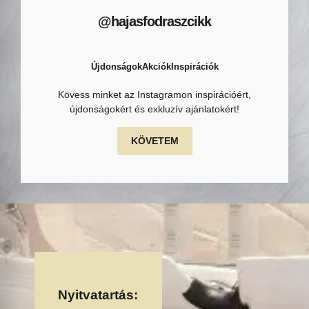
@hajasfodraszcikk
Újdonságok
Akciók
Inspirációk
Kövess minket az Instagramon inspirációért,
újdonságokért és exkluzív ajánlatokért!
KÖVETEM
Nyitvatartás: