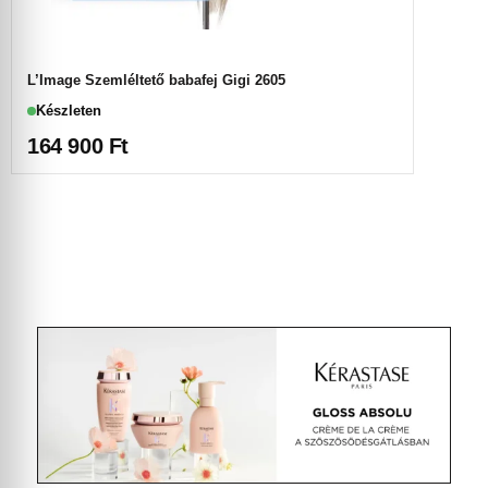
L’Image Szemléltető babafej Gigi 2605
Készleten
164 900
Ft