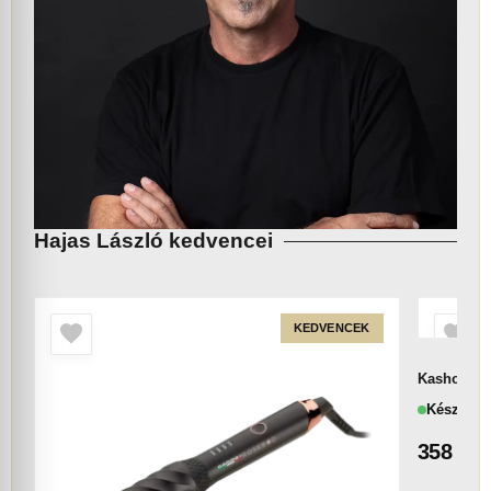
Hajas László kedvencei
KEDVENCEK
Kasho KML
Készlete
358 00