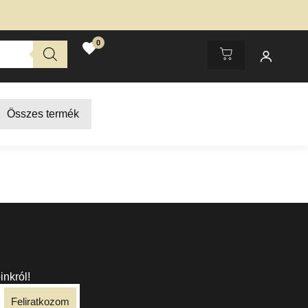
0
Összes termék
inkról!
Feliratkozom