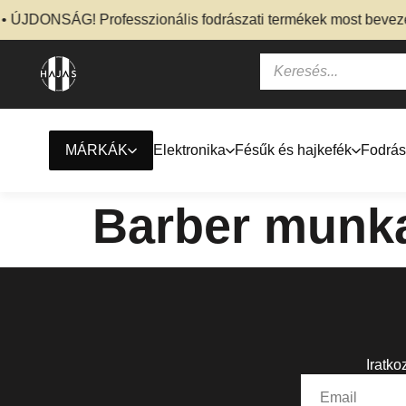
 ÚJDONSÁG! Professzionális fodrászati termékek most bevezet
MÁRKÁK
Elektronika
Fésűk és hajkefék
Fodrás
Barber munk
Iratko