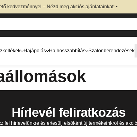
ő kedvezménnyel – Nézd meg akciós ajánlatainkat! •
zkellékek
Hajápolás
Hajhosszabbítás
Szalonberendezések
aállomások
Hírlevél feliratkozás
zz fel hírlevelünkre és értesülj elsőként új termékeinkről és akció