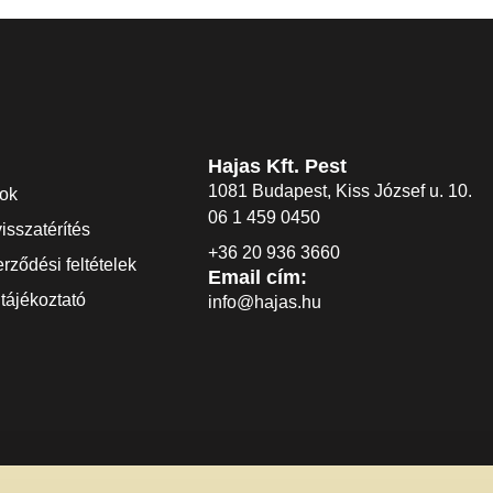
Hajas Kft. Pest
1081 Budapest, Kiss József u. 10.
dok
06 1 459 0450
visszatérítés
+36 20 936 3660
rződési feltételek
Email cím:
tájékoztató
info@hajas.hu