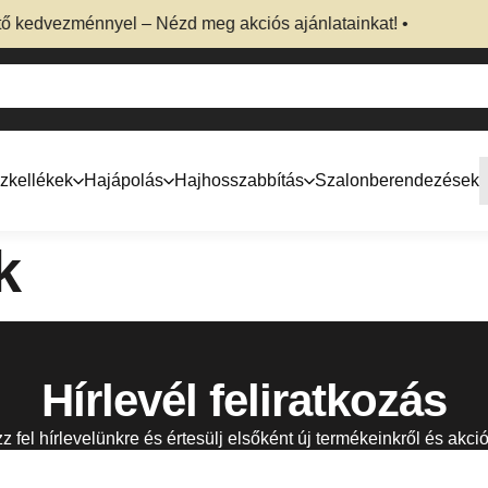
kedvezménnyel – Nézd meg akciós ajánlatainkat! • ÚJDONSÁG! 
zkellékek
Hajápolás
Hajhosszabbítás
Szalonberendezések
k
Hírlevél feliratkozás
zz fel hírlevelünkre és értesülj elsőként új termékeinkről és akció