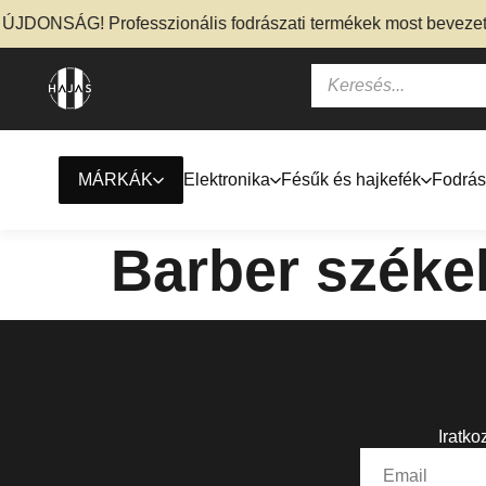
JDONSÁG! Professzionális fodrászati termékek most bevezető 
MÁRKÁK
Elektronika
Fésűk és hajkefék
Fodrás
Barber széke
Iratko