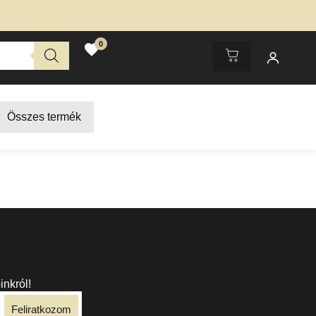
Professzionális fodrászati termékek most bevezető kedvezmén
0
Összes termék
inkról!
Feliratkozom