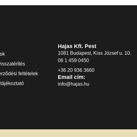
Hajas Kft. Pest
1081 Budapest, Kiss József u. 10.
dok
06 1 459 0450
visszatérítés
+36 20 936 3660
rződési feltételek
Email cím:
tájékoztató
info@hajas.hu