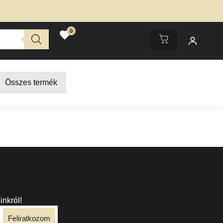
 Professzionális fodrászati termékek most bevezető kedvezmé
0
Összes termék
inkról!
Feliratkozom