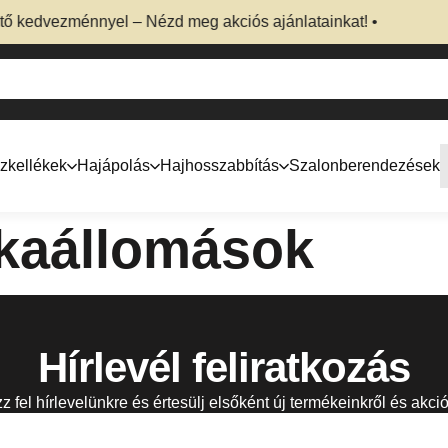
 kedvezménnyel – Nézd meg akciós ajánlatainkat! • ÚJDONSÁG!
zkellékek
Hajápolás
Hajhosszabbítás
Szalonberendezések
kaállomások
Hírlevél feliratkozás
zz fel hírlevelünkre és értesülj elsőként új termékeinkről és akció