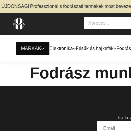
ÚJDONSÁG! Professzionális fodrászati termékek most bevezető
MÁRKÁK
Elektronika
Fésűk és hajkefék
Fodrás
Fodrász mun
Iratko