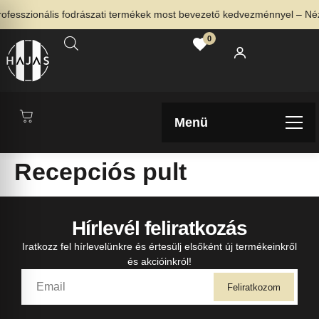
esszionális fodrászati termékek most bevezető kedvezménnyel – Nézd 
0
Menü
Recepciós pult
Hírlevél feliratkozás
Iratkozz fel hírlevelünkre és értesülj elsőként új termékeinkről
és akcióinkról!
Feliratkozom