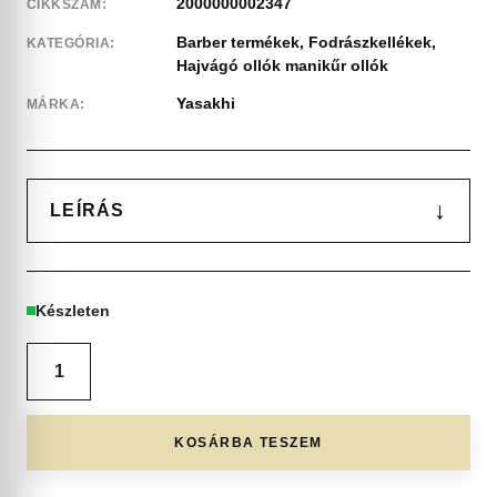
2000000002347
CIKKSZÁM:
Barber termékek
,
Fodrászkellékek
,
KATEGÓRIA:
Hajvágó ollók manikűr ollók
Yasakhi
MÁRKA:
↓
LEÍRÁS
Készleten
KOSÁRBA TESZEM