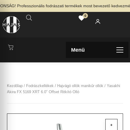
SÁG! Professzionális fodrászati termékek most bevezető kedvezménny
0
Menü
Kezdőlap
/
Fodrászkellékek
/
Hajvágó ollók manikűr ollók
/ Yasakhi
Akira FX 5169 XRT 6.0″ Offset Ritkító Olló
+