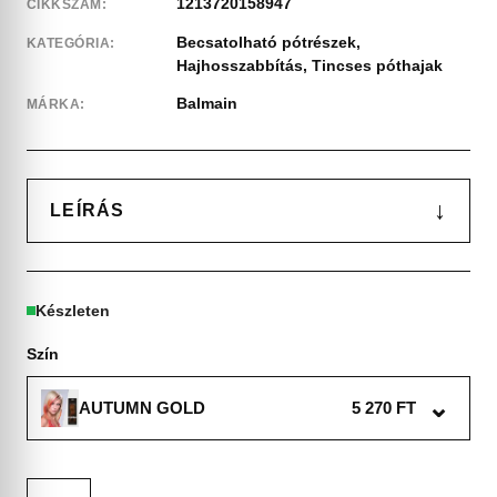
1213720158947
CIKKSZÁM:
Becsatolható pótrészek
,
KATEGÓRIA:
Hajhosszabbítás
,
Tincses póthajak
Balmain
MÁRKA:
↓
LEÍRÁS
Készleten
Szín
⌄
AUTUMN GOLD
5 270 FT