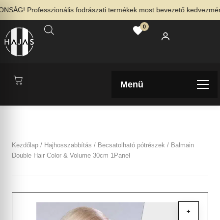
SÁG! Professzionális fodrászati termékek most bevezető kedvezménnye
0
Menü
Kezdőlap
/
Hajhosszabbítás
/
Becsatolható pótrészek
/ Balmain
Double Hair Color & Volume 30cm 1Panel
+