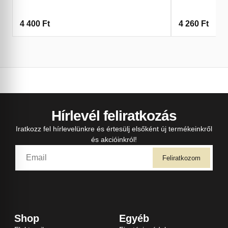
4 400
Ft
4 260
Ft
Hírlevél feliratkozás
Iratkozz fel hírlevelünkre és értesülj elsőként új termékeinkről
és akcióinkról!
Feliratkozom
Shop
Egyéb