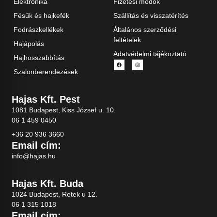
Elektronika
Fizetési módok
Fésűk és hajkefék
Szállítás és visszatérítés
Fodrászkellékek
Általános szerződési
feltételek
Hajápolás
Adatvédelmi tájékoztató
Hajhosszabbítás
Szalonberendezések
Hajas Kft. Pest
1081 Budapest, Kiss József u. 10.
06 1 459 0450
+36 20 936 3660
Email cím:
info@hajas.hu
Hajas Kft. Buda
1024 Budapest, Retek u 12.
06 1 315 1018
Email cím: