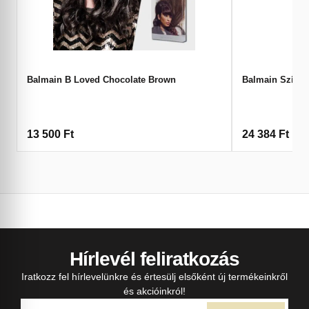
Balmain B Loved Chocolate Brown
Balmain Színsk
13 500
Ft
24 384
Ft
Hírlevél feliratkozás
Iratkozz fel hírlevelünkre és értesülj elsőként új termékeinkről
és akcióinkról!