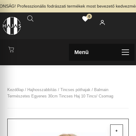
SÁG! Professzionális fodrászati termékek most bevezető kedvezménnye
0
Menü
Kezdőlap
/
Hajhosszabbítás
/
Tincses póthajak
/ Balmain
Természetes Egyenes 30cm Tincses Haj 10 Tincs/ Csomag
+