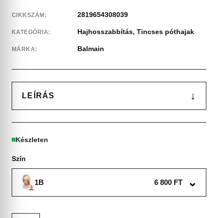
2819654308039
CIKKSZÁM:
Hajhosszabbítás
,
Tincses póthajak
KATEGÓRIA:
Balmain
MÁRKA:
↓
LEÍRÁS
Készleten
Szín
⌄
1B
6 800 FT