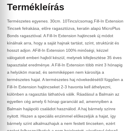
Termékleírás
Természetes egyenes. 30cm. 10Tincs/csomag.Fill-In Extension
Tincsek felrakása, előre ragasztózva, keratin alapú MicroPlus
Bonds ragasztóval. A Fill-In Extension hajtincsek új módot
kínálnak arra, hogy a saját hajnak tartást, színt, struktúrát és
hosszt adjon. AFill-In Extension 100% minőségi, kézzel
válogatott emberi hajból készül, melynek kifejlesztése 35 éves
tapasztalat eredménye. A Fill-In Extension több mint 3 hónapig
a helyükön marad, és semmiképpen nem károsítja a
természetes hajat. A természetes haj növekedésétől függően a
Fill-In Extension hajtincseket 2-3 havonta kell áthelyezni,
különben a ragasztás láthatóvá válik. Ráadásul a Balmain az
egyetlen cég amely 6 hónap garanciát ad, amennyiben a
Balmain hajápoló családot használod. A haj bármely színre
nyitott. Hiszen a speciális enzimmel előkezeljük a hajat, így
bármely színt alkalmazhajuk a nem festett tincseken, ezért
ezeket felhasználhatjuk a nem bejelentett, váratlanul érkező