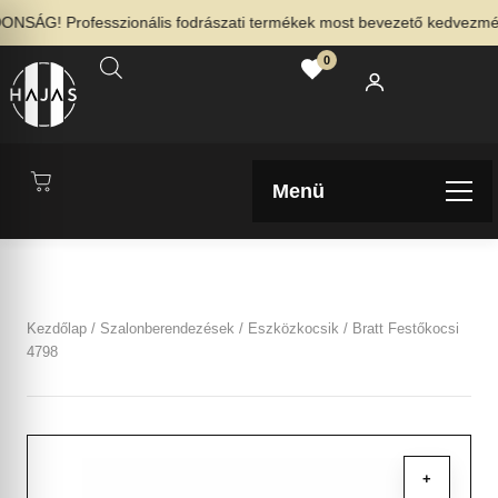
NSÁG! Professzionális fodrászati termékek most bevezető kedvezménny
0
Menü
Kezdőlap
/
Szalonberendezések
/
Eszközkocsik
/ Bratt Festőkocsi
4798
+