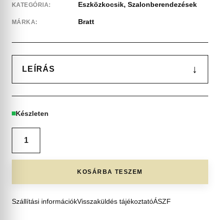
Eszközkocsik
,
Szalonberendezések
KATEGÓRIA:
Bratt
MÁRKA:
↓
LEÍRÁS
Készleten
KOSÁRBA TESZEM
Szállítási információk
Visszaküldés tájékoztató
ÁSZF