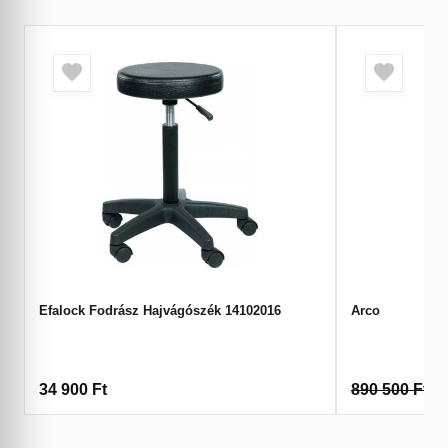
Efalock Fodrász Hajvágószék 14102016
Arco
34 900
Ft
890 500
Ft
6