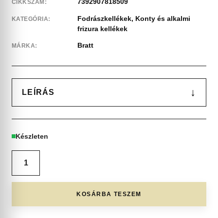
7392907818509
CIKKSZÁM:
Fodrászkellékek
,
Konty és alkalmi
KATEGÓRIA:
frizura kellékek
Bratt
MÁRKA:
↓
LEÍRÁS
Készleten
KOSÁRBA TESZEM