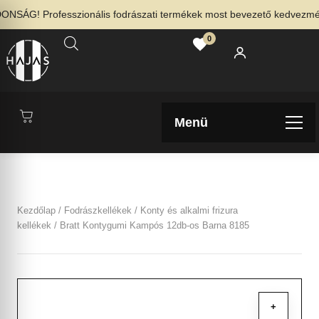
SÁG! Professzionális fodrászati termékek most bevezető kedvezménny
0
Menü
Kezdőlap
/
Fodrászkellékek
/
Konty és alkalmi frizura
kellékek
/ Bratt Kontygumi Kampós 12db-os Barna 8185
+