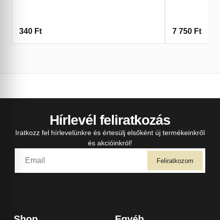
340
Ft
7 750
Ft
Hírlevél feliratkozás
Iratkozz fel hírlevelünkre és értesülj elsőként új termékeinkről
és akcióinkról!
Feliratkozom
Shop
Egyéb