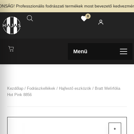
ÁG! Professzionális fodrászati termékek most bevezető kedvezménnye
0
Menü
Kezdőlap
/
Fodrászkellékek
/
Hajfestő eszközök
/ Bratt Melírfólia
Hot Pink 8856
+