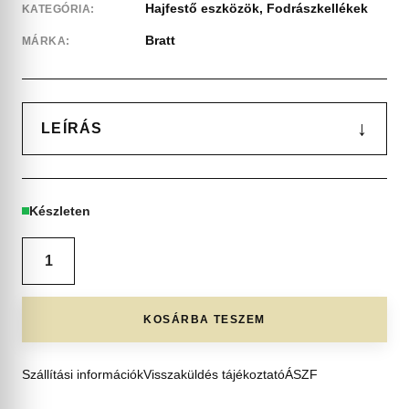
Hajfestő eszközök
,
Fodrászkellékek
KATEGÓRIA:
Bratt
MÁRKA:
↓
LEÍRÁS
Készleten
KOSÁRBA TESZEM
Szállítási információk
Visszaküldés tájékoztató
ÁSZF