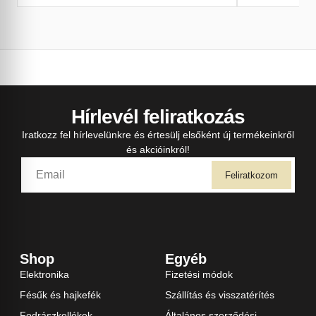
Hírlevél feliratkozás
Iratkozz fel hírlevelünkre és értesülj elsőként új termékeinkről
és akcióinkról!
Feliratkozom
Shop
Egyéb
Elektronika
Fizetési módok
Fésűk és hajkefék
Szállítás és visszatérítés
Fodrászkellékek
Általános szerződési