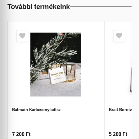
További termékeink
Balmain Karácsonyfadísz
Bratt Borotva 1
7 200
Ft
5 200
Ft