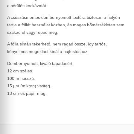
a sérülés kockázatát.
A csúszásmentes dombornyomott textúra biztosan a helyén
tartja a fóliát használat közben, és magas hőmérsékleten sem
szakad el vagy reped meg.
A fólia simán tekerhető, nem ragad össze, így tartós,
kényelmes megoldást kínál a hajfestéshez.
Dombornyomott, kiváló tapadásért.
12 cm széles.
100 m hosszú.
15 µm (mikron) vastag.
13 cm-es papír mag.