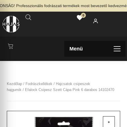
SÁG! Professzionális fodrászati termékek most bevezető kedvezménnye
0
Menü
Kezdőlap
/
Fodrászkellékek
/
Hajcsatok csipeszek
hajgumik
/ Efalock Csipesz Szett Cápa Pink 6 darabos 14102470
+