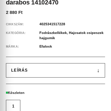
darabos 14102470
2 880
Ft
4025341517228
CIKKSZÁM:
Fodrászkellékek
,
Hajcsatok csipeszek
KATEGÓRIA:
hajgumik
Efalock
MÁRKA:
↓
LEÍRÁS
Készleten