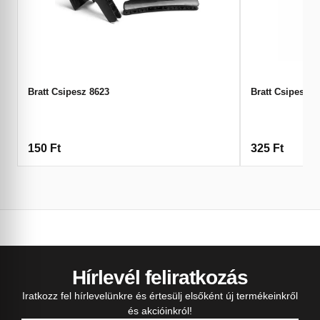
Bratt Csipesz 8623
Bratt Csipesz 8
150
Ft
325
Ft
Hírlevél feliratkozás
Iratkozz fel hírlevelünkre és értesülj elsőként új termékeinkről
és akcióinkról!