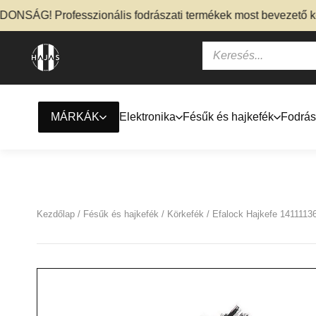
SÁG! Professzionális fodrászati termékek most bevezető kedv
MÁRKÁK
Elektronika
Fésűk és hajkefék
Fodrás
Kezdőlap
/
Fésűk és hajkefék
/
Körkefék
/ Efalock Hajkefe 1411113