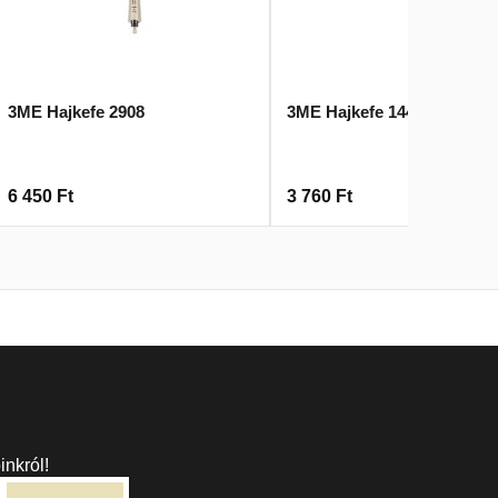
3ME Hajkefe 2908
3ME Hajkefe 14484
6 450
Ft
3 760
Ft
inkról!