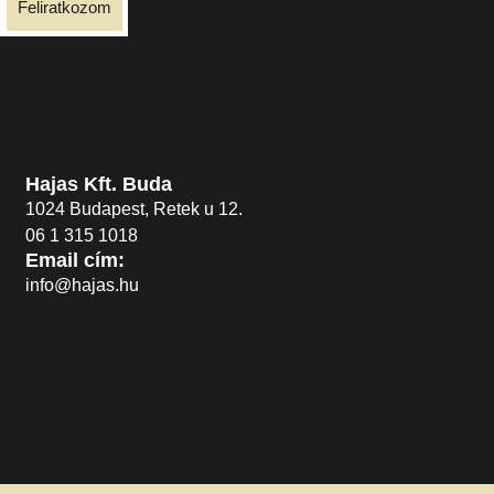
Feliratkozom
Hajas Kft. Buda
1024 Budapest, Retek u 12.
06 1 315 1018
Email cím:
info@hajas.hu