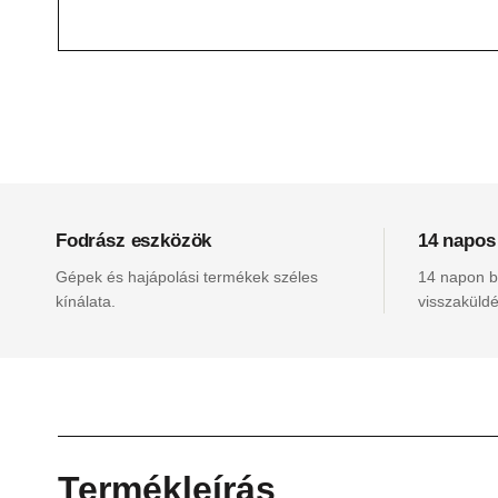
Fodrász eszközök
14 napos
Gépek és hajápolási termékek széles
14 napon be
kínálata.
visszaküldé
Termékleírás