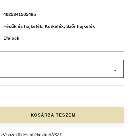
4025341505485
Fésűk és hajkefék
,
Körkefék
,
Szőr hajkefék
Efalock
↓
KOSÁRBA TESZEM
ók
Visszaküldés tájékoztató
ÁSZF