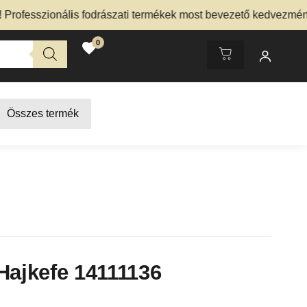
esszionális fodrászati termékek most bevezető kedvezménnyel
0
Összes termék
Hajkefe 14111136