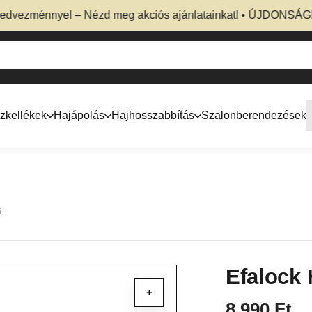
ezménnyel – Nézd meg akciós ajánlatainkat! • ÚJDONSÁG! Prof
zkellékek
Hajápolás
Hajhosszabbítás
Szalonberendezések
6
Efalock 
+
8 990
Ft