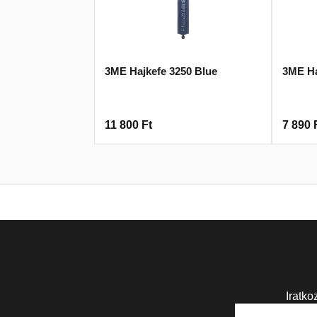
3ME Hajkefe 3250 Blue
3ME Ha
11 800
Ft
7 890
Iratko