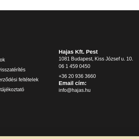
Hajas Kft. Pest
1081 Budapest, Kiss József u. 10.
dok
06 1 459 0450
visszatérítés
+36 20 936 3660
rződési feltételek
Email cím:
tájékoztató
info@hajas.hu