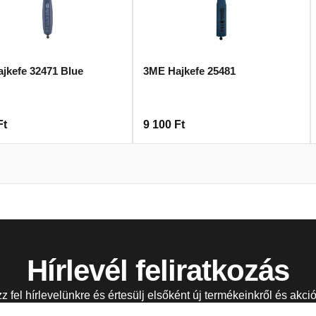
jkefe 32471 Blue
3ME Hajkefe 25481
Ft
9 100
Ft
Hírlevél feliratkozás
zz fel hírlevelünkre és értesülj elsőként új termékeinkről és akció