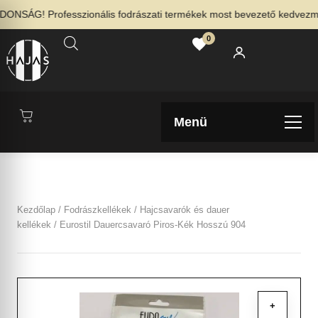
NSÁG! Professzionális fodrászati termékek most bevezető kedvezménn
0
Menü
Kezdőlap
/
Fodrászkellékek
/
Hajcsavarók és dauer
kellékek
/ Eurostil Dauercsavaró Piros-Kék Hosszú 904
+