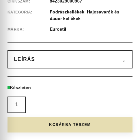
8423029000967
CIKKSZÁM:
Fodrászkellékek
,
Hajcsavarók és
KATEGÓRIA:
dauer kellékek
Eurostil
MÁRKA:
↓
LEÍRÁS
Készleten
KOSÁRBA TESZEM