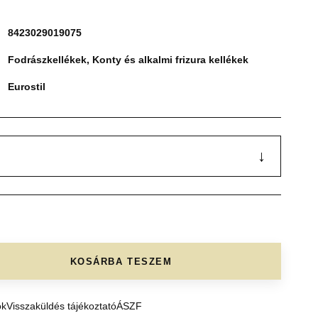
8423029019075
Fodrászkellékek
,
Konty és alkalmi frizura kellékek
Eurostil
↓
KOSÁRBA TESZEM
ók
Visszaküldés tájékoztató
ÁSZF