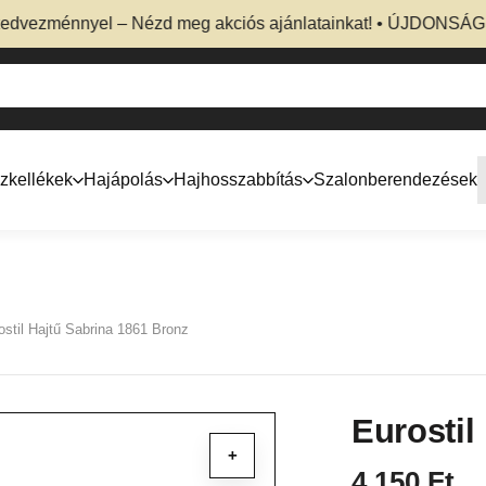
ezménnyel – Nézd meg akciós ajánlatainkat! • ÚJDONSÁG! Prof
zkellékek
Hajápolás
Hajhosszabbítás
Szalonberendezések
ostil Hajtű Sabrina 1861 Bronz
Eurostil
+
4 150
Ft