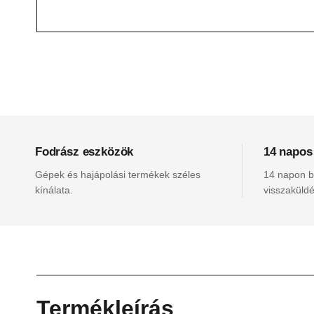
Fodrász eszközök
14 napos
Gépek és hajápolási termékek széles
14 napon be
kínálata.
visszaküldé
Termékleírás