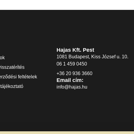
Hajas Kft. Pest
1081 Budapest, Kiss József u. 10.
dok
06 1 459 0450
visszatérítés
+36 20 936 3660
rződési feltételek
Email cím:
tájékoztató
info@hajas.hu