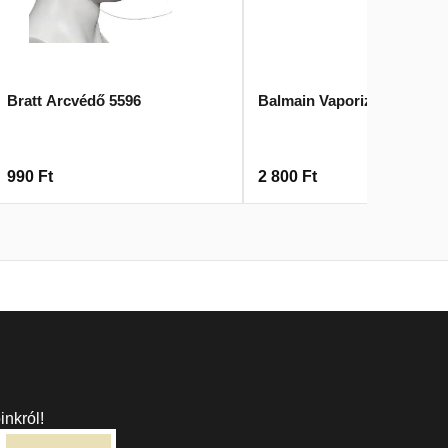
Bratt Arcvédő 5596
Balmain Vaporizer Pumpa
990
Ft
2 800
Ft
inkról!