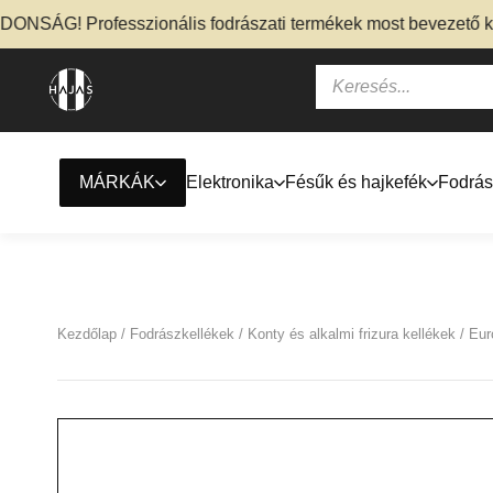
NSÁG! Professzionális fodrászati termékek most bevezető kedv
MÁRKÁK
Elektronika
Fésűk és hajkefék
Fodrás
Kezdőlap
/
Fodrászkellékek
/
Konty és alkalmi frizura kellékek
/ Eur