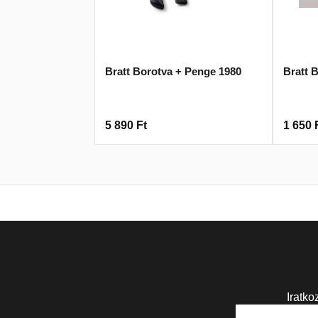
Bratt Borotva + Penge 1980
Bratt 
5 890
Ft
1 650
Iratko