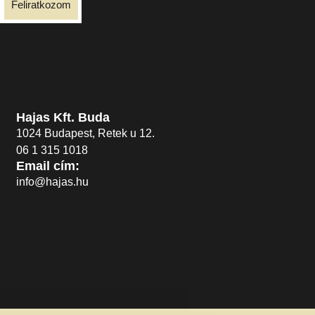
Feliratkozom
Hajas Kft. Buda
1024 Budapest, Retek u 12.
06 1 315 1018
Email cím:
info@hajas.hu