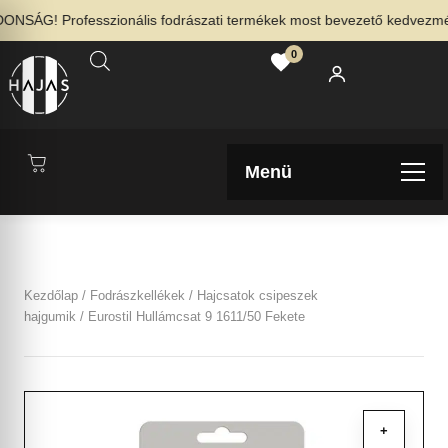
NSÁG! Professzionális fodrászati termékek most bevezető kedvezménny
0
Menü
Kezdőlap
/
Fodrászkellékek
/
Hajcsatok csipeszek
hajgumik
/ Eurostil Hullámcsat 9 1611/50 Fekete
+