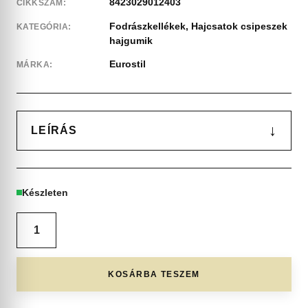
8423029012403
CIKKSZÁM:
Fodrászkellékek
,
Hajcsatok csipeszek
KATEGÓRIA:
hajgumik
Eurostil
MÁRKA:
↓
LEÍRÁS
Készleten
KOSÁRBA TESZEM