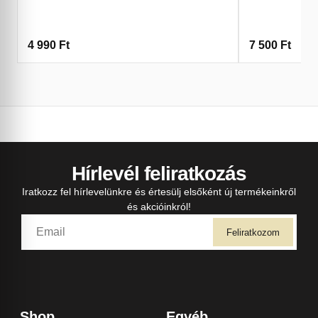
4 990
Ft
7 500
Ft
Hírlevél feliratkozás
Iratkozz fel hírlevelünkre és értesülj elsőként új termékeinkről
és akcióinkról!
Feliratkozom
Shop
Egyéb