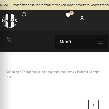
G! Professzionális fodrászati termékek most bevezető kedvezménnyel
0
Menü
Kezdőlap
/
Fodrászkellékek
/
Hajfestő eszközök
/ Eurostil Kesztyű
963
+