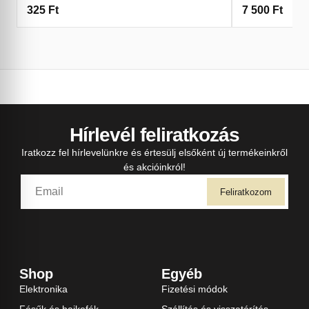
325
Ft
7 500
Ft
Hírlevél feliratkozás
Iratkozz fel hírlevelünkre és értesülj elsőként új termékeinkről
és akcióinkról!
Feliratkozom
Shop
Egyéb
Elektronika
Fizetési módok