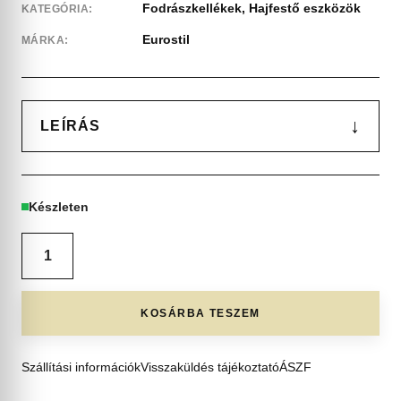
Fodrászkellékek
,
Hajfestő eszközök
KATEGÓRIA:
Eurostil
MÁRKA:
↓
LEÍRÁS
Készleten
KOSÁRBA TESZEM
Szállítási információk
Visszaküldés tájékoztató
ÁSZF