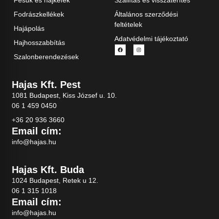
Fésűk és hajkefék
Szállítás és visszatérítés
Fodrászkellékek
Általános szerződési
feltételek
Hajápolás
Adatvédelmi tájékoztató
Hajhosszabbítás
Szalonberendezések
Hajas Kft. Pest
1081 Budapest, Kiss József u. 10.
06 1 459 0450
+36 20 936 3660
Email cím:
info@hajas.hu
Hajas Kft. Buda
1024 Budapest, Retek u 12.
06 1 315 1018
Email cím:
info@hajas.hu