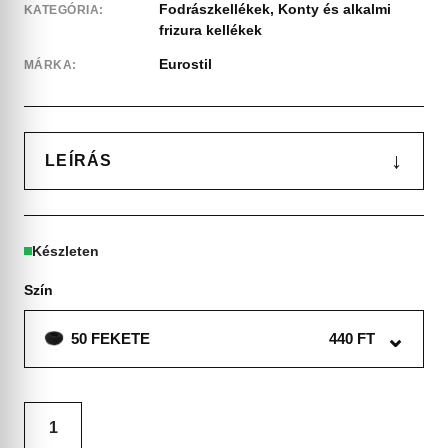
Fodrászkellékek
,
Konty és alkalmi
KATEGÓRIA:
frizura kellékek
Eurostil
MÁRKA:
↓
LEÍRÁS
Készleten
Szín
⌄
50 FEKETE
440 FT