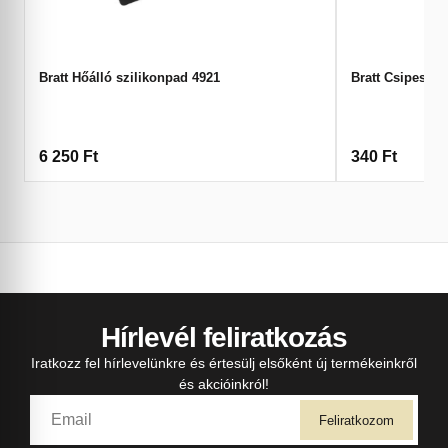
Bratt Hőálló szilikonpad 4921
Bratt Csipesz 8
6 250
Ft
340
Ft
Hírlevél feliratkozás
Iratkozz fel hírlevelünkre és értesülj elsőként új termékeinkről
és akcióinkról!
Feliratkozom