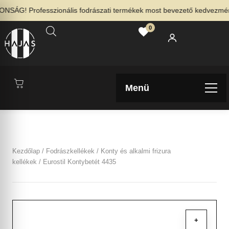
SÁG! Professzionális fodrászati termékek most bevezető kedvezménny
0
Menü
Kezdőlap
/
Fodrászkellékek
/
Konty és alkalmi frizura
kellékek
/ Eurostil Kontybetét 4435
+