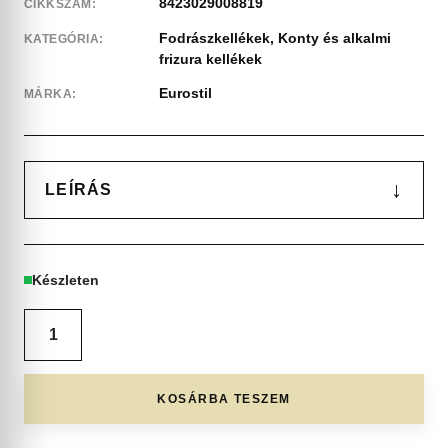
8423029008819
CIKKSZÁM:
Fodrászkellékek
,
Konty és alkalmi
KATEGÓRIA:
frizura kellékek
Eurostil
MÁRKA:
↓
LEÍRÁS
Készleten
KOSÁRBA TESZEM