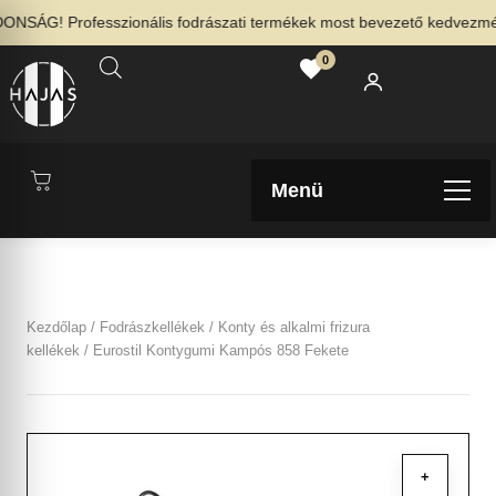
NSÁG! Professzionális fodrászati termékek most bevezető kedvezménny
0
Menü
Kezdőlap
/
Fodrászkellékek
/
Konty és alkalmi frizura
kellékek
/ Eurostil Kontygumi Kampós 858 Fekete
+