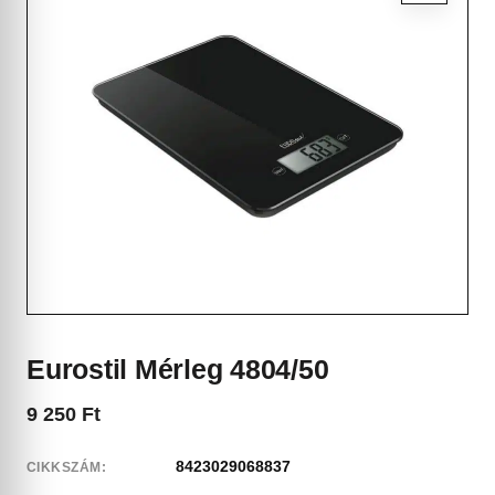
Eurostil Mérleg 4804/50
9 250
Ft
8423029068837
CIKKSZÁM: