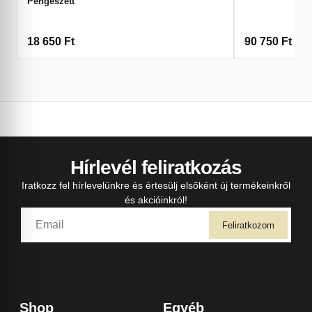
Pengeszett
18 650
Ft
90 750
Ft
Hírlevél feliratkozás
Iratkozz fel hírlevelünkre és értesülj elsőként új termékeinkről
és akcióinkról!
Feliratkozom
Shop
Egyéb