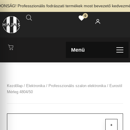
NSÁG! Professzionális fodrászati termékek most bevezető kedvezménny
0
Menü
Kezdőlap
/
Elektronika
/
Professzionális szalon elektronika
/ Eurostil
Mérleg 4804/50
+