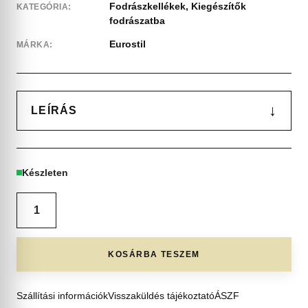
Fodrászkellékek
,
Kiegészítők
KATEGÓRIA:
fodrászatba
Eurostil
MÁRKA:
↓
LEÍRÁS
Készleten
KOSÁRBA TESZEM
Szállítási információk
Visszaküldés tájékoztató
ÁSZF