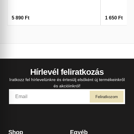
5 890
Ft
1 650
Ft
Hírlevél feliratkozás
Iratkozz fel hírlevelünkre és értesülj elsőként új termékeinkről
és akcióinkról!
Feliratkozom
Shop
Egyéb