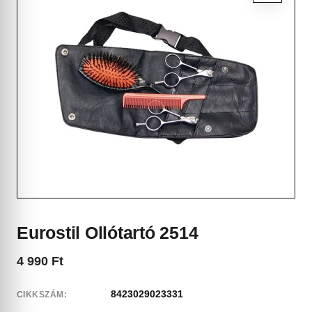
Eurostil Ollótartó 2514
4 990
Ft
8423029023331
CIKKSZÁM: