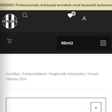
NSÁG! Professzionális fodrászati termékek most bevezető kedvezménny
0
Menü
Kezdőlap
/
Fodrászkellékek
/
Kiegészítők fodrászatba
/ Eurostil
Ollótartó 2514
+