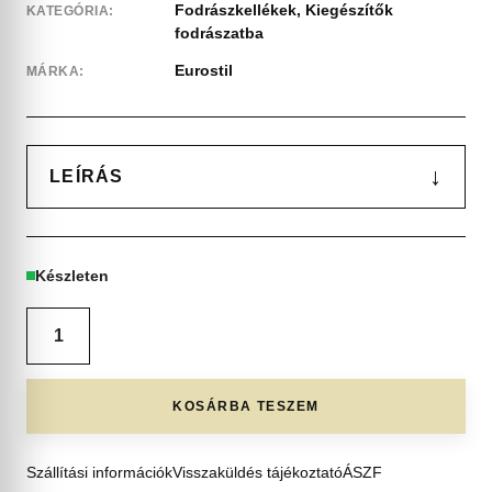
Fodrászkellékek
,
Kiegészítők
KATEGÓRIA:
fodrászatba
Eurostil
MÁRKA:
↓
LEÍRÁS
Készleten
KOSÁRBA TESZEM
Szállítási információk
Visszaküldés tájékoztató
ÁSZF