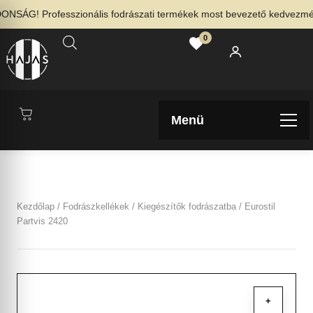
SÁG! Professzionális fodrászati termékek most bevezető kedvezménny
0
Menü
Kezdőlap
/
Fodrászkellékek
/
Kiegészítők fodrászatba
/ Eurostil
Partvis 2420
+