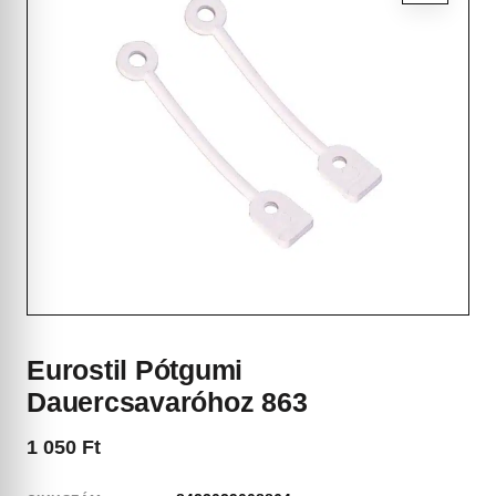
Eurostil Pótgumi
Dauercsavaróhoz 863
1 050
Ft