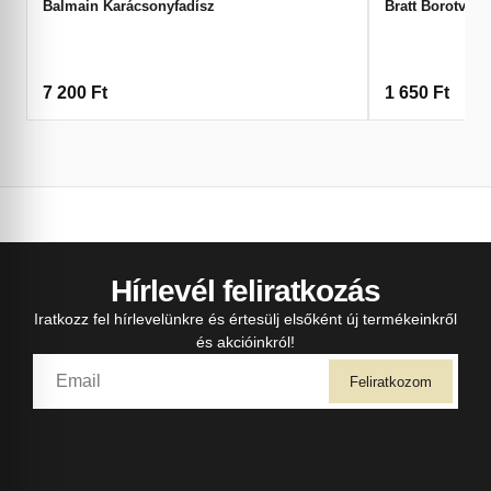
Balmain Karácsonyfadísz
Bratt Borotvap
7 200
Ft
1 650
Ft
Hírlevél feliratkozás
Iratkozz fel hírlevelünkre és értesülj elsőként új termékeinkről
és akcióinkról!
Feliratkozom