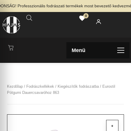
SÁG! Professzionális fodrászati termékek most bevezető kedvezménny
0
Menü
Kezdőlap
/
Fodrászkellékek
/
Kiegészítők fodrászatba
/ Eurostil
Pótgumi Dauercsavaróhoz 863
+