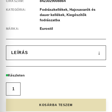
8423029008864
CIKKSZÁM:
Fodrászkellékek
,
Hajcsavarók és
KATEGÓRIA:
dauer kellékek
,
Kiegészítők
fodrászatba
Eurostil
MÁRKA:
↓
LEÍRÁS
Készleten
KOSÁRBA TESZEM