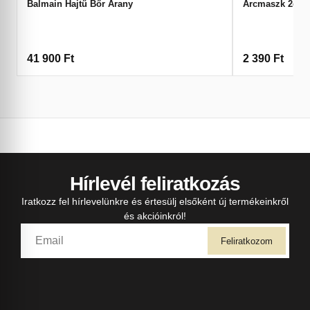
Balmain Hajtű Bőr Arany
Arcmaszk 2db/
41 900
Ft
2 390
Ft
Hírlevél feliratkozás
Iratkozz fel hírlevelünkre és értesülj elsőként új termékeinkről
és akcióinkról!
Feliratkozom