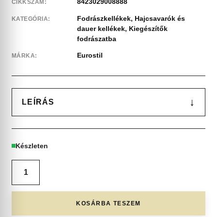
8423029008888
CIKKSZÁM:
Fodrászkellékek
,
Hajcsavarók és
KATEGÓRIA:
dauer kellékek
,
Kiegészítők
fodrászatba
Eurostil
MÁRKA:
↓
LEÍRÁS
Készleten
KOSÁRBA TESZEM