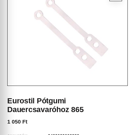
Eurostil Pótgumi
Dauercsavaróhoz 865
1 050
Ft