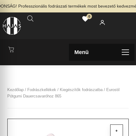
SÁG! Professzionális fodrászati termékek most bevezető kedvezménny
0
Menü
Kezdőlap
/
Fodrászkellékek
/
Kiegészítők fodrászatba
/ Eurostil
Pótgumi Dauercsavaróhoz 865
+