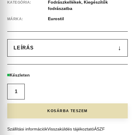
Fodrászkellékek
,
Kiegészítők
KATEGÓRIA:
fodrászatba
Eurostil
MÁRKA:
↓
LEÍRÁS
Készleten
KOSÁRBA TESZEM
Szállítási információk
Visszaküldés tájékoztató
ÁSZF