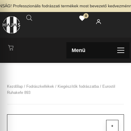
G! Professzionális fodrászati termékek most bevezető kedvezménnyel
0
Menü
Kezdőlap
/
Fodrászkellékek
/
Kiegészítők fodrászatba
/ Eurostil
Ruhakefe 893
+