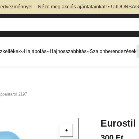
zménnyel – Nézd meg akciós ajánlatainkat! • ÚJDONSÁG! Profe
zkellékek
Hajápolás
Hajhosszabbítás
Szalonberendezések
appantartó 2197
Eurostil
+
300
Ft