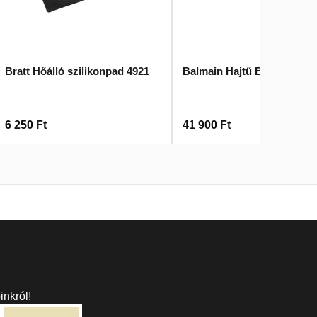
Bratt Hőálló szilikonpad 4921
Balmain Hajtű Bőr Arany
6 250
Ft
41 900
Ft
inkról!