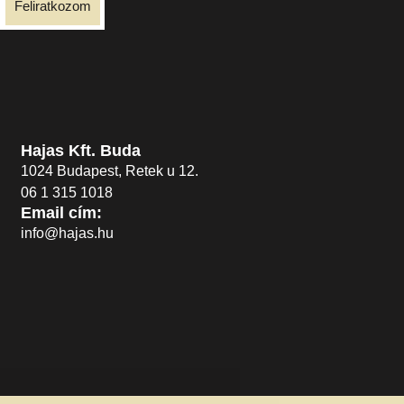
Feliratkozom
Hajas Kft. Buda
1024 Budapest, Retek u 12.
06 1 315 1018
Email cím:
info@hajas.hu