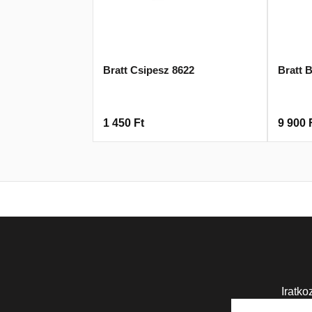
Bratt Csipesz 8622
Bratt 
1 450
Ft
9 900
Iratko