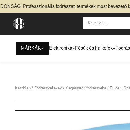
SÁG! Professzionális fodrászati termékek most bevezető kedve
MÁRKÁK
Elektronika
Fésűk és hajkefék
Fodrás
Kezdőlap
/
Fodrászkellékek
/
Kiegészítők fodrászatba
/ Eurostil Sz