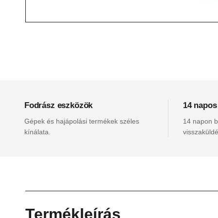
Fodrász eszközök
14 napos
Gépek és hajápolási termékek széles
14 napon be
kínálata.
visszaküldé
Termékleírás