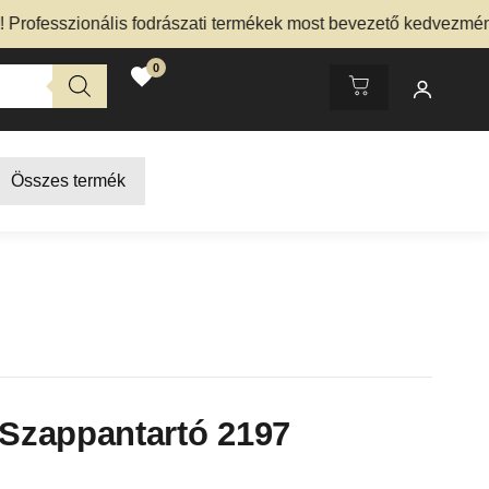
sszionális fodrászati termékek most bevezető kedvezménnyel 
0
Összes termék
 Szappantartó 2197