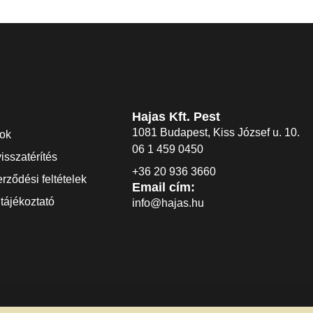
Hajas Kft. Pest
1081 Budapest, Kiss József u. 10.
dok
06 1 459 0450
visszatérítés
+36 20 936 3660
rződési feltételek
Email cím:
tájékoztató
info@hajas.hu