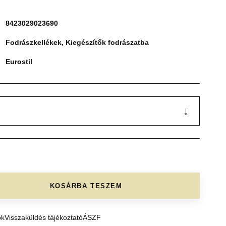
8423029023690
Fodrászkellékek
,
Kiegészítők fodrászatba
Eurostil
↓
KOSÁRBA TESZEM
ók
Visszaküldés tájékoztató
ÁSZF