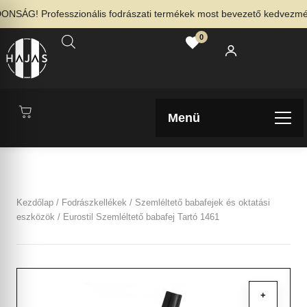
SÁG! Professzionális fodrászati termékek most bevezető kedvezménny
0
Menü
Kezdőlap
/
Fodrászkellékek
/
Szemléltető babafejek és oktatási
eszközök
/ Eurostil Szemléltető babafej Tartó 1461
+