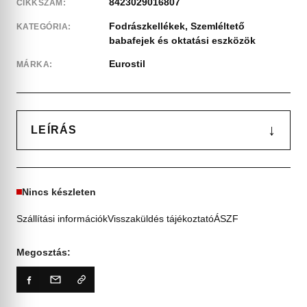
8423029016807
CIKKSZÁM:
Fodrászkellékek
,
Szemléltető
KATEGÓRIA:
babafejek és oktatási eszközök
Eurostil
MÁRKA:
↓
LEÍRÁS
Nincs készleten
Szállítási információk
Visszaküldés tájékoztató
ÁSZF
Megosztás: