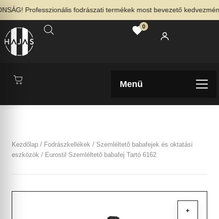
ÁG! Professzionális fodrászati termékek most bevezető kedvezménnye
0
Menü
Kezdőlap
/
Fodrászkellékek
/
Szemléltető babafejek és oktatási
eszközök
/ Eurostil Szemléltető babafej Tartó 6162
+