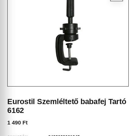
Eurostil Szemléltető babafej Tartó
6162
1 490
Ft