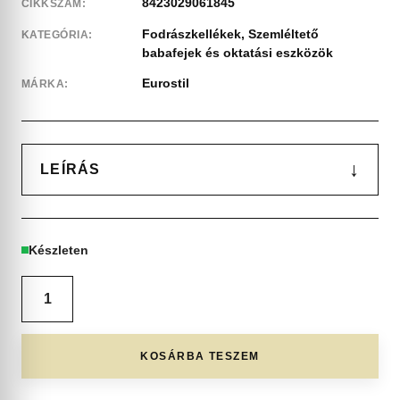
8423029061845
CIKKSZÁM:
Fodrászkellékek
,
Szemléltető
KATEGÓRIA:
babafejek és oktatási eszközök
Eurostil
MÁRKA:
↓
LEÍRÁS
Készleten
KOSÁRBA TESZEM