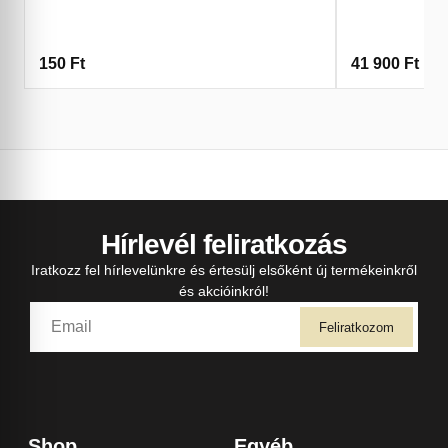
150
Ft
41 900
Ft
Hírlevél feliratkozás
Iratkozz fel hírlevelünkre és értesülj elsőként új termékeinkről
és akcióinkról!
Feliratkozom
Shop
Egyéb