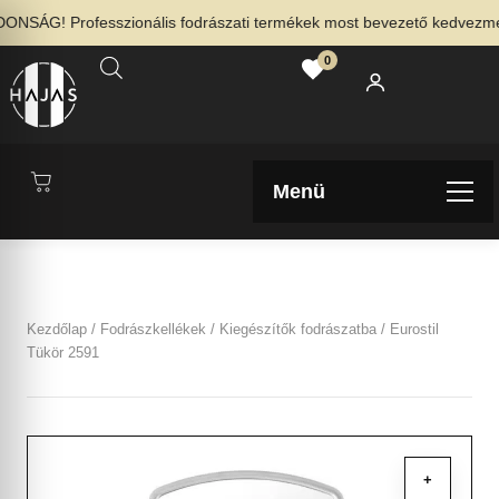
NSÁG! Professzionális fodrászati termékek most bevezető kedvezménn
0
Menü
Kezdőlap
/
Fodrászkellékek
/
Kiegészítők fodrászatba
/ Eurostil
Tükör 2591
+