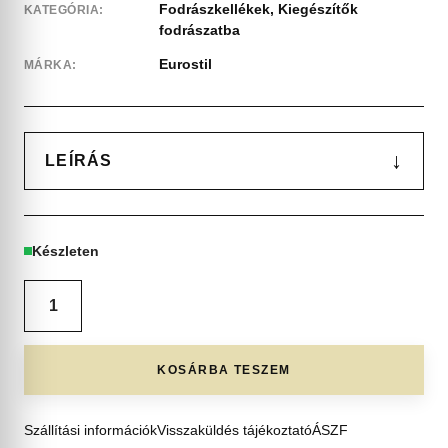
Fodrászkellékek
,
Kiegészítők
KATEGÓRIA:
fodrászatba
Eurostil
MÁRKA:
↓
LEÍRÁS
Készleten
KOSÁRBA TESZEM
Szállítási információk
Visszaküldés tájékoztató
ÁSZF