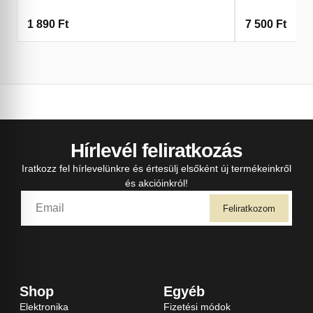
1 890
Ft
7 500
Ft
Hírlevél feliratkozás
Iratkozz fel hírlevelünkre és értesülj elsőként új termékeinkről
és akcióinkról!
Feliratkozom
Shop
Egyéb
Elektronika
Fizetési módok