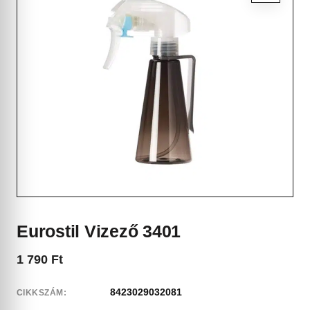
Eurostil Vizező 3401
1 790
Ft
8423029032081
CIKKSZÁM: