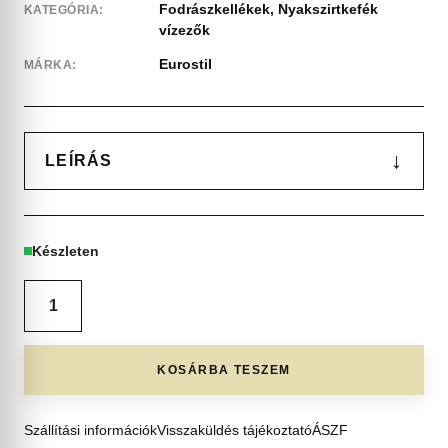
Fodrászkellékek
,
Nyakszirtkefék
KATEGÓRIA:
vízezők
Eurostil
MÁRKA:
↓
LEÍRÁS
Készleten
KOSÁRBA TESZEM
Szállítási információk
Visszaküldés tájékoztató
ÁSZF