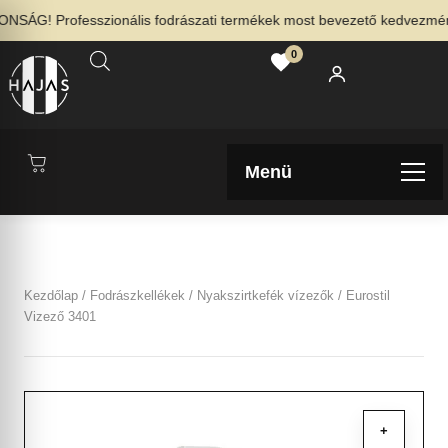
SÁG! Professzionális fodrászati termékek most bevezető kedvezménnye
0
Menü
Kezdőlap
/
Fodrászkellékek
/
Nyakszirtkefék vízezők
/ Eurostil
Vizező 3401
+