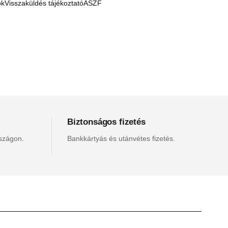
ók
Visszaküldés tájékoztató
ÁSZF
Biztonságos fizetés
rszágon.
Bankkártyás és utánvétes fizetés.