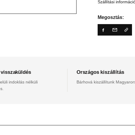
Szállítási informáci
Megosztás:
 visszaküldés
Országos kiszállítás
lüli indoklás nélküli
Bárhová kiszállítunk Magyaro
s.