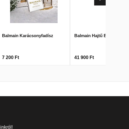
Balmain Karácsonyfadísz
Balmain Hajtű Bőr Arany
7 200
Ft
41 900
Ft
inkról!