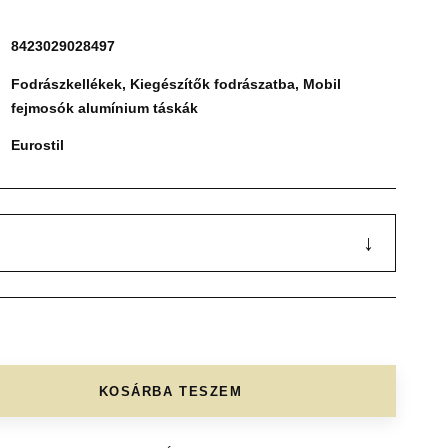
8423029028497
Fodrászkellékek
,
Kiegészítők fodrászatba
,
Mobil
fejmosók alumínium táskák
Eurostil
↓
KOSÁRBA TESZEM