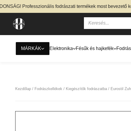
SÁG! Professzionális fodrászati termékek most bevezető kedve
MÁRKÁK
Elektronika
Fésűk és hajkefék
Fodrás
Kezdőlap
/
Fodrászkellékek
/
Kiegészítők fodrászatba
/ Eurostil Zu