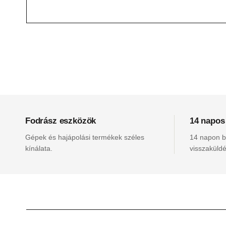
Fodrász eszközök
14 napos
Gépek és hajápolási termékek széles
14 napon be
kínálata.
visszaküldé