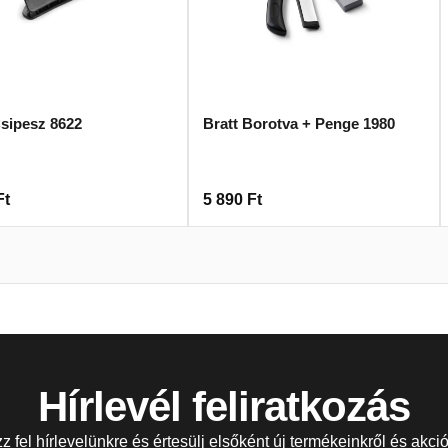
Csipesz 8622
Bratt Borotva + Penge 1980
Ft
5 890
Ft
Hírlevél feliratkozás
zz fel hírlevelünkre és értesülj elsőként új termékeinkről és akció