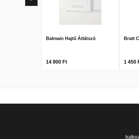
Balmain Hajtű Átlátszó
Bratt 
14 900
Ft
1 450
Iratko