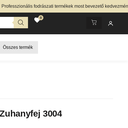
sszionális fodrászati termékek most bevezető kedvezménnyel 
0
Összes termék
 Zuhanyfej 3004