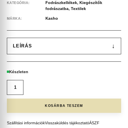
Fodrászkellékek
,
Kiegészítők
KATEGÓRIA:
fodrászatba
,
Textilek
Kasho
MÁRKA:
↓
LEÍRÁS
Készleten
KOSÁRBA TESZEM
Szállítási információk
Visszaküldés tájékoztató
ÁSZF