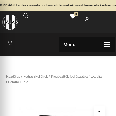
NSÁG! Professzionális fodrászati termékek most bevezető kedvezménny
0
Menü
Kezdőlap
/
Fodrászkellékek
/
Kiegészítők fodrászatba
/ Excelia
Ollótartó E-7.2
+