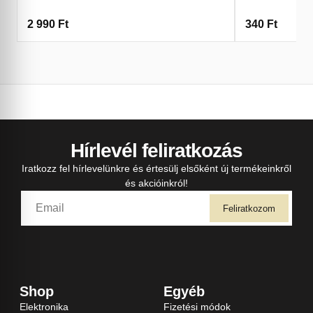
2 990
Ft
340
Ft
Hírlevél feliratkozás
Iratkozz fel hírlevelünkre és értesülj elsőként új termékeinkről
és akcióinkról!
Feliratkozom
Shop
Egyéb
Elektronika
Fizetési módok