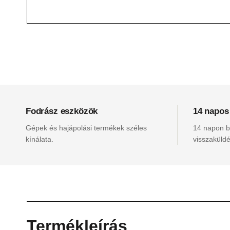
Fodrász eszközök
14 napos
Gépek és hajápolási termékek széles
14 napon be
kínálata.
visszaküldé
Termékleírás