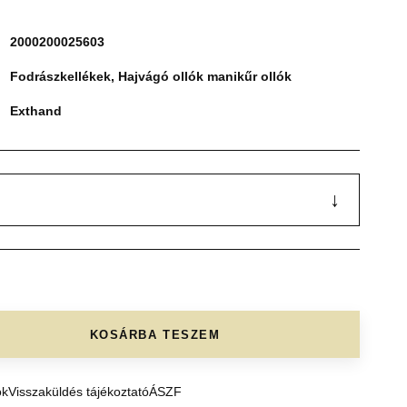
2000200025603
Fodrászkellékek
,
Hajvágó ollók manikűr ollók
Exthand
↓
KOSÁRBA TESZEM
ók
Visszaküldés tájékoztató
ÁSZF