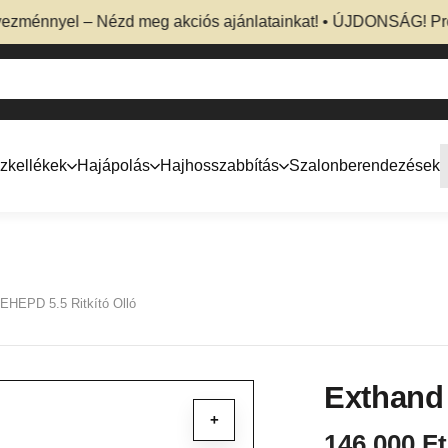
nnyel – Nézd meg akciós ajánlatainkat! • ÚJDONSÁG! Professz
zkellékek
Hajápolás
Hajhosszabbítás
Szalonberendezések
EHEPD 5.5 Ritkító Olló
Exthand 
+
146 000
Ft