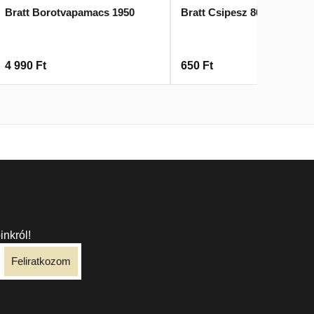
Bratt Borotvapamacs 1950
Bratt Csipesz 8635
4 990
Ft
650
Ft
inkról!
Feliratkozom