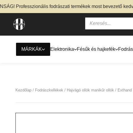
 Professzionális fodrászati termékek most bevezető kedvezmé
MÁRKÁK
Elektronika
Fésűk és hajkefék
Fodrás
Kezdőlap
/
Fodrászkellékek
/
Hajvágó ollók manikűr ollók
/ Exthand 