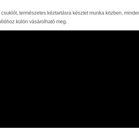
s a csuklót, természetes kéztartásra késztet munka közben, mindem
ollóhoz külön vásárolható meg.