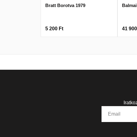
Bratt Borotva 1979
Balmai
5 200
Ft
41 90
Iratko