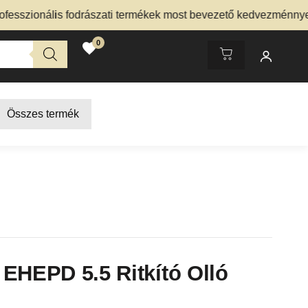
ionális fodrászati termékek most bevezető kedvezménnyel – N
0
Összes termék
EHEPD 5.5 Ritkító Olló