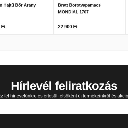
n Hajtű Bőr Arany
Bratt Borotvapamacs
MONDIAL 1707
0
Ft
22 900
Ft
Hírlevél feliratkozás
zz fel hírlevelünkre és értesülj elsőként új termékeinkről és akció