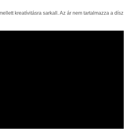
ellett kreatívitásra sarkall. Az ár nem tartalmazza a dísz