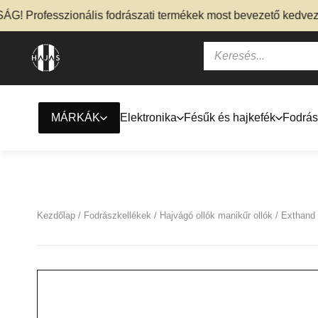
rofesszionális fodrászati termékek most bevezető kedvezménn
MÁRKÁK
Elektronika
Fésűk és hajkefék
Fodrás
Kezdőlap
/
Fodrászkellékek
/
Hajvágó ollók manikűr ollók
/ Exthand