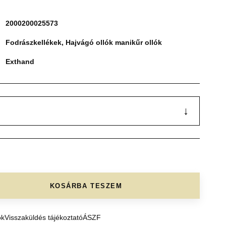
2000200025573
Fodrászkellékek
,
Hajvágó ollók manikűr ollók
Exthand
↓
KOSÁRBA TESZEM
ók
Visszaküldés tájékoztató
ÁSZF