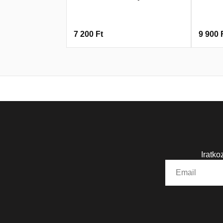
7 200
Ft
9 900
Iratko