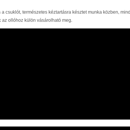
és a csuklót, természetes kéztartásra késztet munka közben, mind
k az ollóhoz külön vásárolható meg.