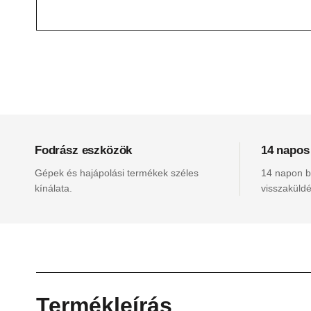
Fodrász eszközök
14 napos
Gépek és hajápolási termékek széles
14 napon be
kínálata.
visszaküldé
Termékleírás