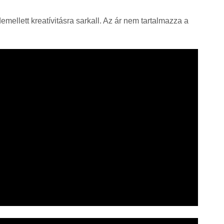
emellett kreatívitásra sarkall. Az ár nem tartalmazza a