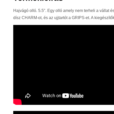
Hajvágó olló. 5.5″. Egy olló amely nem terheli a vállat 
dísz CHARM-ot, és az ujjtartót a GRIPS-et. A kiegészítő