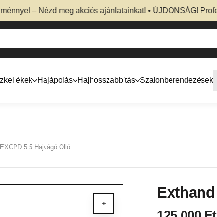
yel – Nézd meg akciós ajánlatainkat! • ÚJDONSÁG! Professzion
zkellékek
Hajápolás
Hajhosszabbítás
Szalonberendezések
 EXCPD 5.5 Hajvágó Olló
Exthand
+
125 000
Ft