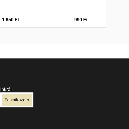
1 650
Ft
990
Ft
inkról!
Feliratkozom