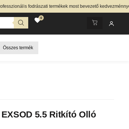
ionális fodrászati termékek most bevezető kedvezménnyel – N
0
Összes termék
EXSOD 5.5 Ritkító Olló