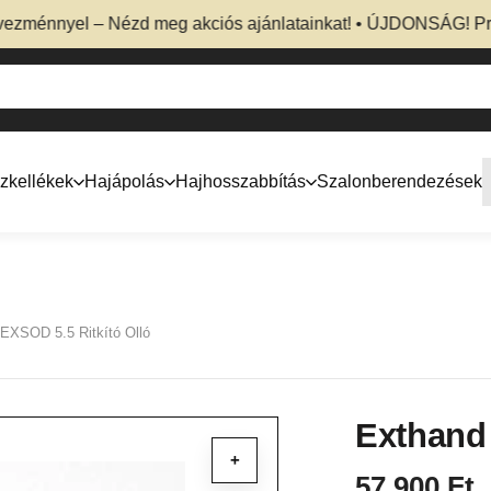
nnyel – Nézd meg akciós ajánlatainkat! • ÚJDONSÁG! Professz
zkellékek
Hajápolás
Hajhosszabbítás
Szalonberendezések
EXSOD 5.5 Ritkító Olló
Exthand 
+
57 900
Ft