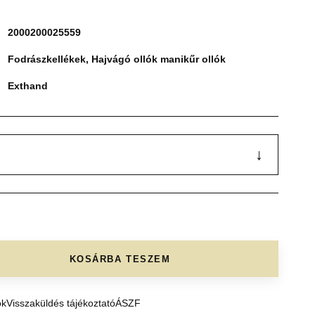
2000200025559
Fodrászkellékek
,
Hajvágó ollók manikűr ollók
Exthand
↓
KOSÁRBA TESZEM
ók
Visszaküldés tájékoztató
ÁSZF