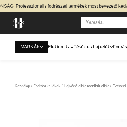
 Professzionális fodrászati termékek most bevezető kedvezmé
MÁRKÁK
Elektronika
Fésűk és hajkefék
Fodrás
Kezdőlap
/
Fodrászkellékek
/
Hajvágó ollók manikűr ollók
/ Exthand 