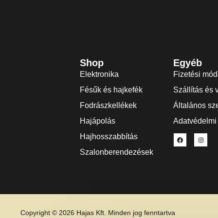
Shop
Egyéb
Elektronika
Fizetési mó
Fésűk és hajkefék
Szállítás és 
Fodrászkellékek
Általános sze
Hajápolás
Adatvédelmi 
Hajhosszabbítás
Szalonberendezések
Copyright © 2026 Hajas Kft. Minden jog fenntartva