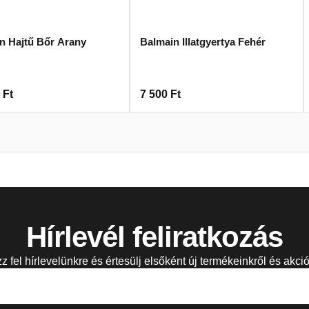
n Hajtű Bőr Arany
Balmain Illatgyertya Fehér
0
Ft
7 500
Ft
Hírlevél feliratkozás
zz fel hírlevelünkre és értesülj elsőként új termékeinkről és akció