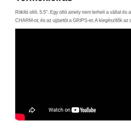
Ritkító olló. 5.5″. Egy olló amely nem terheli a vállat é
CHARM-ot, és az ujjtartót a GRIPS-et. A kiegészítők az 