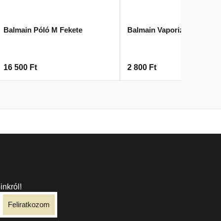
Balmain Póló M Fekete
Balmain Vaporizer Pumpa
16 500
Ft
2 800
Ft
inkról!
Feliratkozom