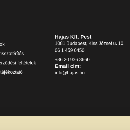
Hajas Kft. Pest
1081 Budapest, Kiss József u. 10.
dok
06 1 459 0450
visszatérítés
+36 20 936 3660
rződési feltételek
Email cím:
tájékoztató
info@hajas.hu