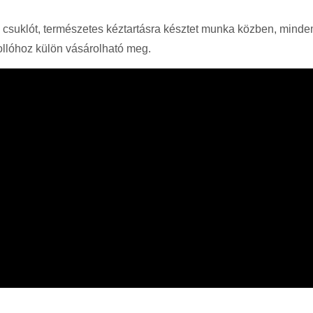
s a csuklót, természetes kéztartásra késztet munka közben, mindem
ollóhoz külön vásárolható meg.