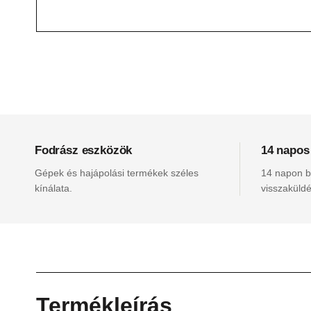
Fodrász eszközök
14 napos
Gépek és hajápolási termékek széles
14 napon be
kínálata.
visszaküldé
Termékleírás