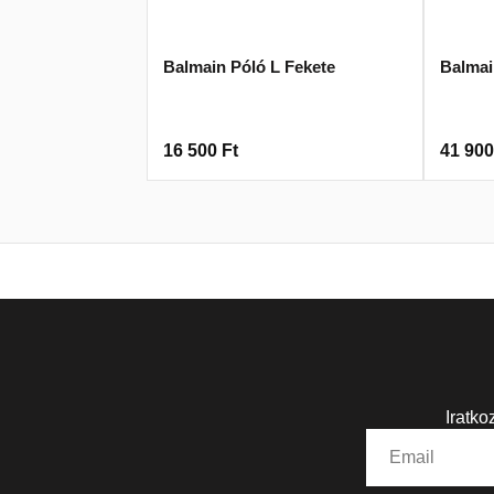
Balmain Póló L Fekete
Balmai
16 500
Ft
41 90
Iratko