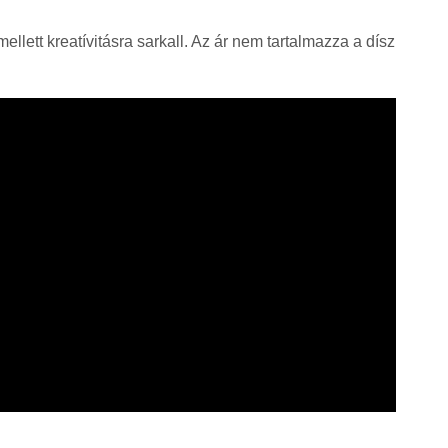
ellett kreatívitásra sarkall. Az ár nem tartalmazza a dísz